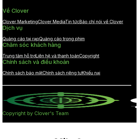
Về Clover
Clover Marketing
Clover Media
Tin tức
Báo chí nói về Clover
Dịch vụ
Quảng cáo tại rạp
Quảng cáo trong phim
Chăm sóc khách hàng
Trung tâm hỗ trợ
Liên hệ và thanh toán
Copyright
Chính sách và điều khoản
Chính sách bảo mật
Chính sách riêng tư
Khiếu nại
Copyright by Clover's Team