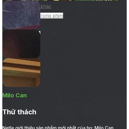
tại rạp khác
Quảng cáo trong phim
Dự án
Khách hàng
Tin tức
Liên hệ
Milo Can
Thử thách
Netle giới thiệu sản phẩm mới nhất của họ: Milo Can.