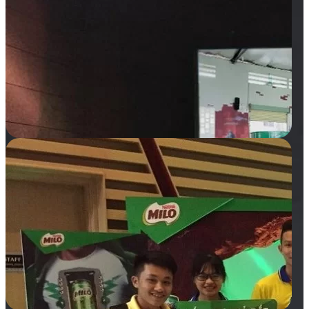
Trang chủ
Giới thiệu
Quảng cáo tại rạp
TVC chiếu trong phòng
chiếu
Chiếu TVC trên hệ thống
LCD của rạp
Quảng cáo ở sảnh chờ
Kích hoạt thương hiệu
Quảng cáo tại hành lang
Các hình thức quảng cáo