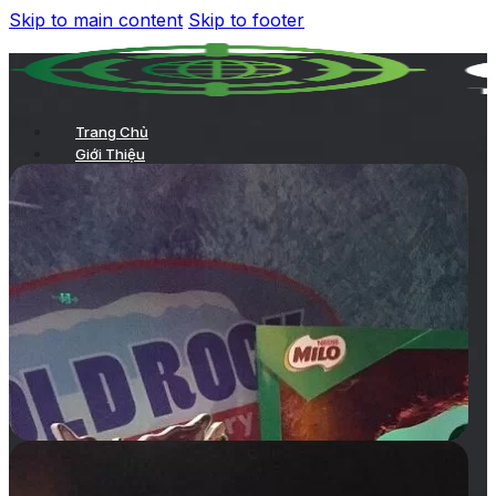
Skip to main content
Skip to footer
Trang Chủ
Giới Thiệu
Quảng Cáo Tại Rạp
TVC chiếu trong phòng chiếu
Chiếu TVC trên hệ thống LCD của rạp
Quảng cáo ở sảnh chờ
Kích hoạt thương hiệu
Quảng cáo tại hành lang
Các hình thức quảng cáo tại rạp khác
Quảng Cáo Trong Phim
Dự Án
Khách Hàng
Tin Tức
Liên Hệ