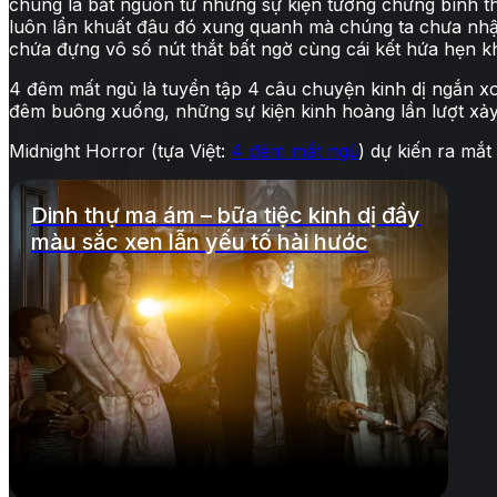
chung là bắt nguồn từ những sự kiện tưởng chừng bình t
luôn lẩn khuất đâu đó xung quanh mà chúng ta chưa nh
chứa đựng vô số nút thắt bất ngờ cùng cái kết hứa hẹn k
4 đêm mất ngủ là tuyển tập 4 câu chuyện kinh dị ngắn 
đêm buông xuống, những sự kiện kinh hoàng lần lượt xảy 
Midnight Horror (tựa Việt:
4 đêm mất ngủ
) dự kiến ra mắt
Dinh thự ma ám – bữa tiệc kinh dị đầy
màu sắc xen lẫn yếu tố hài hước