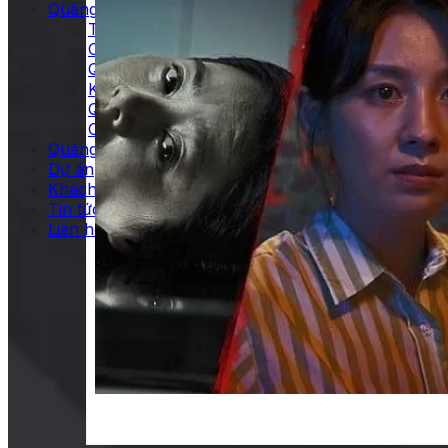
Quảng cáo tại rạp
TVC chiếu trong phòng chiếu
Chiếu TVC trên hệ thống LCD của rạp
Quảng cáo ở sảnh chờ
Kích hoạt thương hiệu
Quảng cáo tại hành lang
Các hình thức quảng cáo tại rạp khác
Quảng cáo trong phim
Dự án
Khách hàng
Tin tức
Liên hệ
Midnight Horror (Tựa Việt: 4 đêm mất ngủ), h
ngủ” sau khi xe