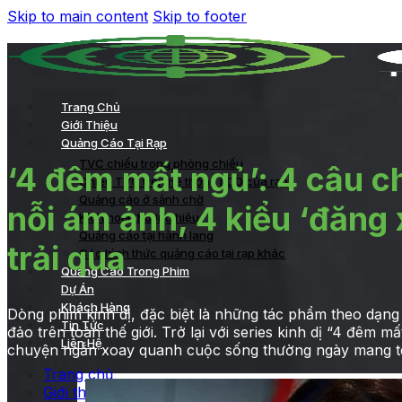
Skip to main content
Skip to footer
Trang Chủ
Giới Thiệu
Quảng Cáo Tại Rạp
TVC chiếu trong phòng chiếu
‘4 đêm mất ngủ’: 4 câu ch
Chiếu TVC trên hệ thống LCD của rạp
Quảng cáo ở sảnh chờ
nỗi ám ảnh, 4 kiểu ‘đăng
Kích hoạt thương hiệu
Quảng cáo tại hành lang
trải qua
Các hình thức quảng cáo tại rạp khác
Quảng Cáo Trong Phim
Dự Án
Khách Hàng
Dòng phim kinh dị, đặc biệt là những tác phẩm theo dạng
Tin Tức
đảo trên toàn thế giới. Trở lại với series kinh dị “4 đêm 
Liên Hệ
chuyện ngắn xoay quanh cuộc sống thường ngày mang t
Trang chủ
Giới thiệu