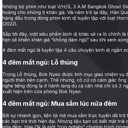
Những bộ phim như loạt V/H/S, 3 A.M Bangkok Ghost Sto
hoàng cho không ít khán giả. Vài năm trở lại đây, Hàn Q
hàng đầu trong dòng phim kinh dị tuyển tập với loạt Ho
(2022).
Sắp tới đây, một siêu phẩm kinh dị khác sẽ ra lò chính là
hẹn sẽ khiến khán giả “không dám ngủ” sau khi xem xong
4 đêm mất ngủ là tuyển tập 4 câu chuyện kinh dị ngắn 
4 đêm mất ngủ: Lỗ thủng
Trong Lỗ thủng, Bok Nyeo được linh mục giao nhiệm vụ
người thân bên cạnh. Thế nhưng, cô cứ có cảm giác ông
nghe tiếng động lạ ở hành lang dù cả căn nhà chỉ có 2 ng
xuất hiện trên cửa phòng Bok Nyeo.
4 đêm mất ngủ: Mua sắm lúc nửa đêm
Bởi sự nhanh gọn, tiện lợi mà mua sắm trực tuyến đã trở
các bạn trẻ thời hiện đại. Nhưng liệu bạn có biết mặt trá
nửa đêm, Hae Ok là một “con nghiện” chương trình Home