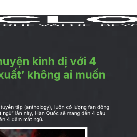
uyện kinh dị với 4
 xuất’ không ai muốn
 tuyển tập (anthology), luôn có lượng fan đông
mất ngủ” lần này, Hàn Quốc sẽ mang đến 4 câu
ên 4 đêm mất ngủ.