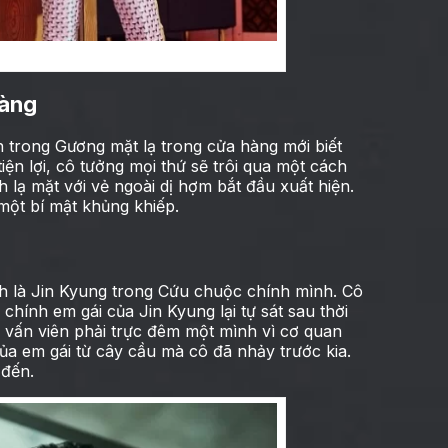
m lúc nửa đêm
hàng
 trong Gương mặt lạ trong cửa hàng mới biết
iện lợi, cô tưởng mọi thứ sẽ trôi qua một cách
 lạ mặt với vẻ ngoài dị hợm bắt đầu xuất hiện.
ột bí mật khủng khiếp.
h là Jin Kyung trong Cứu chuộc chính mình. Cô
 chính em gái của Jin Kyung lại tự sát sau thời
ư vấn viên phải trực đêm một mình vì cơ quan
ủa em gái từ cây cầu mà cô đã nhảy trước kia.
 đến.