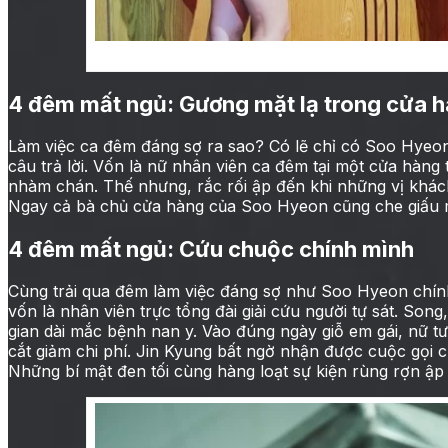
4 đêm mất ngủ: Mua sắ
4 đêm mất ngủ: Gương mặt lạ trong cửa 
Làm việc ca đêm đáng sợ ra sao? Có lẽ chỉ có Soo Hyeon
câu trả lời. Vốn là nữ nhân viên ca đêm tại một cửa hàng t
nhàm chán. Thế nhưng, rắc rối ập đến khi những vị khách
Ngay cả bà chủ cửa hàng của Soo Hyeon cũng che giấu m
4 đêm mất ngủ: Cứu chuộc chính mình
Cùng trải qua đêm làm việc đáng sợ như Soo Hyeon chín
vốn là nhân viên trực tổng đài giải cứu người tự sát. Song,
gian dài mắc bệnh nan y. Vào đúng ngày giỗ em gái, nữ t
cắt giảm chi phí. Jin Kyung bất ngờ nhận được cuộc gọi c
Những bí mật đen tối cùng hàng loạt sự kiện rùng rợn ập