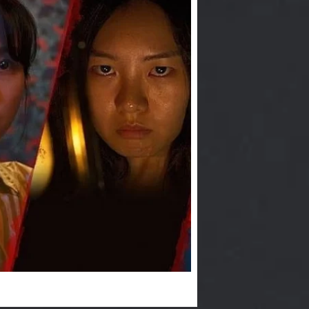
ứa hẹn sẽ khiến khán giả “không dám
m xong.