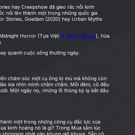
ries hay Creepshow đã gieo rắc nỗi kinh
uốc nổi lên thành một trong những quốc gia
rror Stories, Goedam (2020) hay Urban Myths
 Midnight Horror (Tựa Việt:
4 đêm mất ngủ
), hứa
.
xoay quanh cuộc sống thường ngày.
 đến chăm sóc một cụ ông bị mù mà không còn
 lão kia nhìn mình chằm chằm. Mỗi đêm, cô đều
ười. Một ngày nọ, những lỗ thủng kỳ lạ bắt đầu
 thành một trong những công cụ đắc lực của
i của kinh hoàng nó là gì? Trong Mua sắm lúc
 shopping phát vào khung giờ khuya. Sẵn có