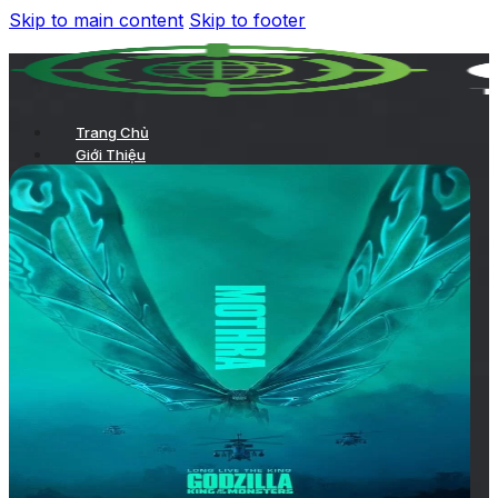
Skip to main content
Skip to footer
Trang Chủ
Giới Thiệu
Quảng Cáo Tại Rạp
TVC chiếu trong phòng chiếu
Chiếu TVC trên hệ thống LCD của rạp
Quảng cáo ở sảnh chờ
Kích hoạt thương hiệu
Quảng cáo tại hành lang
Các hình thức quảng cáo tại rạp khác
Quảng Cáo Trong Phim
Dự Án
Khách Hàng
Tin Tức
Liên Hệ