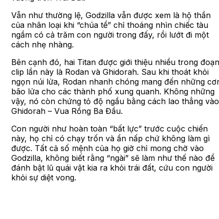
Vẫn như thường lệ, Godzilla vẫn được xem là hộ thần
của nhân loại khi “chúa tể” chỉ thoáng nhìn chiếc tàu
ngầm có cả trăm con người trong đấy, rồi lướt đi một
cách nhẹ nhàng.
Bên cạnh đó, hai Titan được giới thiệu nhiều trong đoạ
clip lần này là Rodan và Ghidorah. Sau khi thoát khỏi
ngọn núi lửa, Rodan nhanh chóng mang đến những cơ
bão lửa cho các thành phố xung quanh. Không những
vậy, nó còn chứng tỏ độ ngầu bằng cách lao thẳng vào
Ghidorah – Vua Rồng Ba Đầu.
Con người như hoàn toàn “bất lực” trước cuộc chiến
này, họ chỉ có chạy trốn và ẩn nấp chứ không làm gì
được. Tất cả số mệnh của họ giờ chỉ mong chờ vào
Godzilla, không biết rằng “ngài” sẽ làm như thế nào để
đánh bật lũ quái vật kia ra khỏi trái đất, cứu con người
khỏi sự diệt vong.