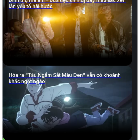
Dinh thự ma ám – bữa tiệc kinh dị đầy màu sắc xen
lẫn yếu tố hài hước
Hóa ra “Tàu Ngầm Sắt Màu Đen” vẫn có khoảnh
khắc ngọt ngào