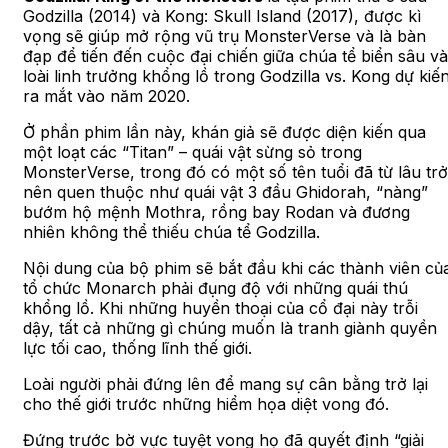
Godzilla (2014) và Kong: Skull Island (2017), được kì
vọng sẽ giúp mở rộng vũ trụ MonsterVerse và là bàn
đạp để tiến đến cuộc đại chiến giữa chúa tể biển sâu và
loài linh trưởng khổng lồ trong Godzilla vs. Kong dự kiế
ra mắt vào năm 2020.
Ở phần phim lần này, khán giả sẽ được diện kiến qua
một loạt các “Titan” – quái vật sừng sỏ trong
MonsterVerse, trong đó có một số tên tuổi đã từ lâu trở
nên quen thuộc như quái vật 3 đầu Ghidorah, “nàng”
bướm hộ mệnh Mothra, rồng bay Rodan và đương
nhiên không thể thiếu chúa tể Godzilla.
Nội dung của bộ phim sẽ bắt đầu khi các thành viên củ
tổ chức Monarch phải đụng độ với những quái thú
khổng lồ. Khi những huyền thoại của cổ đại này trỗi
dậy, tất cả những gì chúng muốn là tranh giành quyền
lực tối cao, thống lĩnh thế giới.
Loài người phải đứng lên để mang sự cân bằng trở lại
cho thế giới trước những hiểm họa diệt vong đó.
Đứng trước bờ vực tuyệt vong họ đã quyết định “giải