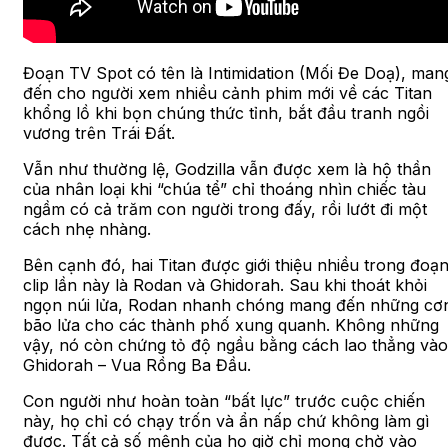
Đoạn TV Spot có tên là Intimidation (Mối Đe Doạ), man
đến cho người xem nhiều cảnh phim mới về các Titan
khổng lồ khi bọn chúng thức tỉnh, bắt đầu tranh ngồi
vương trên Trái Đất.
Vẫn như thường lệ, Godzilla vẫn được xem là hộ thần
của nhân loại khi “chúa tể” chỉ thoáng nhìn chiếc tàu
ngầm có cả trăm con người trong đấy, rồi lướt đi một
cách nhẹ nhàng.
Bên cạnh đó, hai Titan được giới thiệu nhiều trong đoạ
clip lần này là Rodan và Ghidorah. Sau khi thoát khỏi
ngọn núi lửa, Rodan nhanh chóng mang đến những cơ
bão lửa cho các thành phố xung quanh. Không những
vậy, nó còn chứng tỏ độ ngầu bằng cách lao thẳng vào
Ghidorah – Vua Rồng Ba Đầu.
Con người như hoàn toàn “bất lực” trước cuộc chiến
này, họ chỉ có chạy trốn và ẩn nấp chứ không làm gì
được. Tất cả số mệnh của họ giờ chỉ mong chờ vào