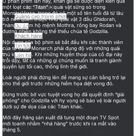
Ở phần phim lần này, khán giả sẽ được diện kiến qua
tại rạp khác
một loạt các “Titan” – quái vật sừng sỏ trong
MonsterVerse, trong đó có một số tên tuổi đã từ lâu
Quảng cáo trong phim
trở nên quen thuộc như quái vật 3 đầu Ghidorah,
“nàng” bướm hộ mệnh Mothra, rồng bay Rodan và
Dự án
đương nhiên không thể thiếu chúa tể Godzilla.
Khách hàng
Nội dung của bộ phim sẽ bắt đầu khi các thành viên
Tin tức
của tổ chức Monarch phải đụng độ với những quái
thú khổng lồ. Khi những huyền thoại của cổ đại này
Liên hệ
trỗi dậy, tất cả những gì chúng muốn là tranh giành
quyền lực tối cao, thống lĩnh thế giới.
Loài người phải đứng lên để mang sự cân bằng trở lại
cho thế giới trước những hiểm họa diệt vong đó.
Đứng trước bờ vực tuyệt vong họ đã quyết định “giải
phóng” cho Godzilla với hy vọng sẽ bảo vệ loài người
dưới sự đe dọa của các Titan khác.
Mới đây hãng sản xuất đã tung một đoạn TV Spot
mới toanh nhằm “nhá hàng” trước khi ra mắt vào
tháng 5.