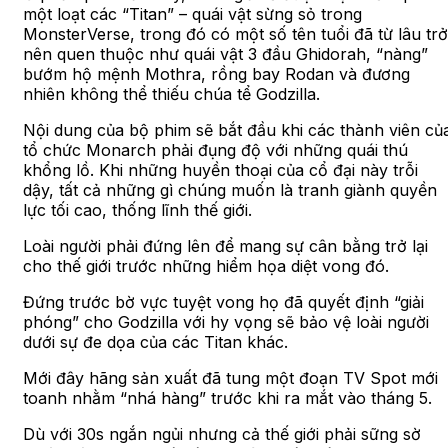
một loạt các “Titan” – quái vật sừng sỏ trong
MonsterVerse, trong đó có một số tên tuổi đã từ lâu trở
nên quen thuộc như quái vật 3 đầu Ghidorah, “nàng”
bướm hộ mệnh Mothra, rồng bay Rodan và đương
nhiên không thể thiếu chúa tể Godzilla.
Nội dung của bộ phim sẽ bắt đầu khi các thành viên củ
tổ chức Monarch phải đụng độ với những quái thú
khổng lồ. Khi những huyền thoại của cổ đại này trỗi
dậy, tất cả những gì chúng muốn là tranh giành quyền
lực tối cao, thống lĩnh thế giới.
Loài người phải đứng lên để mang sự cân bằng trở lại
cho thế giới trước những hiểm họa diệt vong đó.
Đứng trước bờ vực tuyệt vong họ đã quyết định “giải
phóng” cho Godzilla với hy vọng sẽ bảo vệ loài người
dưới sự đe dọa của các Titan khác.
Mới đây hãng sản xuất đã tung một đoạn TV Spot mới
toanh nhằm “nhá hàng” trước khi ra mắt vào tháng 5.
Dù với 30s ngắn ngủi nhưng cả thế giới phải sững sờ