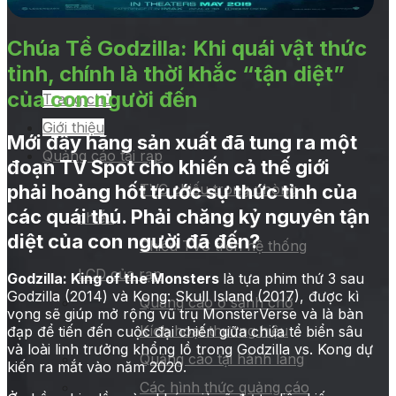
Chúa Tể Godzilla: Khi quái vật thức
tỉnh, chính là thời khắc “tận diệt”
của con người đến
Trang chủ
Giới thiệu
Mới đây hãng sản xuất đã tung ra một
Quảng cáo tại rạp
đoạn TV Spot cho khiến cả thế giới
phải hoảng hốt trước sự thức tỉnh của
TVC chiếu trong phòng
các quái thú. Phải chăng kỷ nguyên tận
chiếu
diệt của con người đã đến?
Chiếu TVC trên hệ thống
LCD của rạp
Godzilla: King of the Monsters
là tựa phim thứ 3 sau
Godzilla (2014) và Kong: Skull Island (2017), được kì
Quảng cáo ở sảnh chờ
vọng sẽ giúp mở rộng vũ trụ MonsterVerse và là bàn
Kích hoạt thương hiệu
đạp để tiến đến cuộc đại chiến giữa chúa tể biển sâu
và loài linh trưởng khổng lồ trong Godzilla vs. Kong dự
Quảng cáo tại hành lang
kiến ra mắt vào năm 2020.
Các hình thức quảng cáo