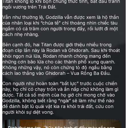
Titan khổng lồ khi bọn chúng thức tỉnh, bắt đầu tranh
ngồi vương trên Trái Đất.
Vẫn như thường lệ, Godzilla vẫn được xem là hộ thần
của nhân loại khi “chúa tể” chỉ thoáng nhìn chiếc tàu
ngầm có cả trăm con người trong đấy, rồi lướt đi một
cách nhẹ nhàng.
Bên cạnh đó, hai Titan được giới thiệu nhiều trong
đoạn clip lần này là Rodan và Ghidorah. Sau khi thoát
khỏi ngọn núi lửa, Rodan nhanh chóng mang đến
những cơn bão lửa cho các thành phố xung quanh.
Không những vậy, nó còn chứng tỏ độ ngầu bằng
cách lao thẳng vào Ghidorah – Vua Rồng Ba Đầu.
Con người như hoàn toàn “bất lực” trước cuộc chiến
này, họ chỉ có chạy trốn và ẩn nấp chứ không làm gì
được. Tất cả số mệnh của họ giờ chỉ mong chờ vào
Godzilla, không biết rằng “ngài” sẽ làm như thế nào
để đánh bật lũ quái vật kia ra khỏi trái đất, cứu con
người khỏi sự diệt vong.