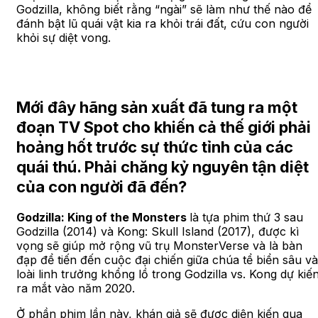
Godzilla, không biết rằng “ngài” sẽ làm như thế nào để
đánh bật lũ quái vật kia ra khỏi trái đất, cứu con người
khỏi sự diệt vong.
Mới đây hãng sản xuất đã tung ra một
đoạn TV Spot cho khiến cả thế giới phải
hoảng hốt trước sự thức tỉnh của các
quái thú. Phải chăng kỷ nguyên tận diệt
của con người đã đến?
Godzilla: King of the Monsters
là tựa phim thứ 3 sau
Godzilla (2014) và Kong: Skull Island (2017), được kì
vọng sẽ giúp mở rộng vũ trụ MonsterVerse và là bàn
đạp để tiến đến cuộc đại chiến giữa chúa tể biển sâu và
loài linh trưởng khổng lồ trong Godzilla vs. Kong dự kiế
ra mắt vào năm 2020.
Ở phần phim lần này, khán giả sẽ được diện kiến qua