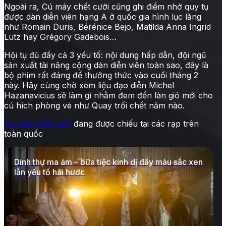
Ngoài ra, Cú máy chết cười cũng ghi điểm nhờ quy tụ
được dàn diễn viên hạng A ở quốc gia hình lục lăng
như Romain Duris, Bérénice Bejo, Matilda Anna Ingrid
Lutz hay Grégory Gadebois…
Hội tụ đủ đầy cả 3 yếu tố: nội dung hấp dẫn, đội ngũ
sản xuất tài năng cộng dàn diễn viên toàn sao, đây là
bộ phim rất đáng để thưởng thức vào cuối tháng 2
này. Hãy cùng chờ xem liệu đạo diễn Michel
Hazanavicius sẽ làm gì nhằm đem đến làn gió mới cho
cú hích phòng vé như Quay trối chết năm nào.
Cú máy chết cười
đang được chiếu tại các rạp trên
toàn quốc
Dinh thự ma ám – bữa tiệc kinh dị đầy màu sắc xen
lẫn yếu tố hài hước