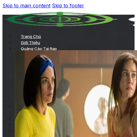
Skip to main content
Skip to footer
Trang Chủ
Giới Thiệu
Quảng Cáo Tại Rạp
TVC chiếu trong phòng chiếu
Chiếu TVC trên hệ thống LCD của rạp
Quảng cáo ở sảnh chờ
Kích hoạt thương hiệu
Quảng cáo tại hành lang
Các hình thức quảng cáo tại rạp khác
Quảng Cáo Trong Phim
Dự Án
Khách Hàng
Tin Tức
Liên Hệ