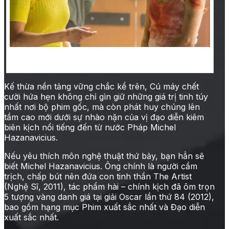
Cú máy chết cười được thực hiện dưới dạng phim
kinh phí thấp như bản gốc
Kế thừa nền tảng vững chắc kể trên, Cú máy chết
cười hứa hẹn không chỉ gìn giữ những giá trị tinh túy
nhất nơi bộ phim gốc, mà còn phát huy chúng lên
tầm cao mới dưới sự nhào nặn của vị đạo diễn kiêm
biên kịch nổi tiếng đến từ nước Pháp Michel
Hazanavicius.
Nếu yêu thích môn nghệ thuật thứ bảy, bạn hẳn sẽ
biết Michel Hazanavicius. Ông chính là người cầm
trịch, chấp bút nên đứa con tinh thần The Artist
(Nghệ Sĩ, 2011), tác phẩm hài – chính kịch đã ôm trọn
5 tượng vàng danh giá tại giải Oscar lần thứ 84 (2012),
bao gồm hạng mục Phim xuất sắc nhất và Đạo diễn
xuất sắc nhất.