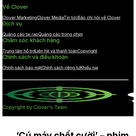
Về Clover
Clover Marketing
Clover Media
Tin tức
Báo chí nói về Clover
Dịch vụ
Quảng cáo tại rạp
Quảng cáo trong phim
Chăm sóc khách hàng
Trung tâm hỗ trợ
Liên hệ và thanh toán
Copyright
Chính sách và điều khoản
Chính sách bảo mật
Chính sách riêng tư
Khiếu nại
Copyright by Clover's Team
‘Cú máy chết cười’ – phim