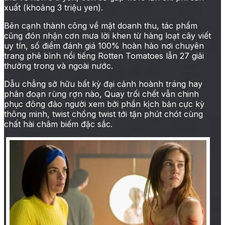
xuất (khoảng 3 triệu yen).
Bên cạnh thành công về mặt doanh thu, tác phẩm
cũng đón nhận cơn mưa lời khen từ hàng loạt cây viết
uy tín, số điểm đánh giá 100% hoàn hảo nơi chuyên
trang phê bình nổi tiếng Rotten Tomatoes lẫn 27 giải
thưởng trong và ngoài nước.
Dẫu chẳng sở hữu bất kỳ đại cảnh hoành tráng hay
phân đoạn rùng rợn nào, Quay trối chết vẫn chinh
phục đông đảo người xem bởi phần kịch bản cực kỳ
thông minh, twist chồng twist tới tận phút chót cùng
chất hài châm biếm đặc sắc.