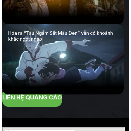
Hóa ra “Tàu Ngầm Sắt Màu Đen” vẫn có khoảnh
khắc ngọt ngào
LIÊN HỆ QUẢNG CÁO