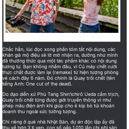
Đoàn phim đã nghèo còn gặp phải… zombie
Chắc hẳn, lúc đọc xong phần tóm tắt nội dung, các
khán giả mộ điệu sẽ lờ mờ nhận ra, dường như mình
đã thưởng thức qua một tác phẩm khác có nội dung
tương tự. Bạn không nhầm đâu, vì Cú máy chết cười
thực chất được làm lại (remake) từ hiện tượng phòng
vé cách đây 6 năm. Đó chính là Quay trối chết (tên
tiếng Anh: One cut of the dead).
Do đạo diễn xứ Phù Tang Shin’ichirô Ueda cầm trịch,
Quay trối chết từng được giới truyền thông ví như
phép màu điện ảnh khi giúp cho ê kíp bỏ túi khoản
doanh thu ngoài sức tưởng tượng.
Chỉ riêng ở quê nhà Nhật Bản, dự án độc lập ấy đã
thu về hơn 3 tỉ yen, con số gấp 1.010 lần chi phí sản