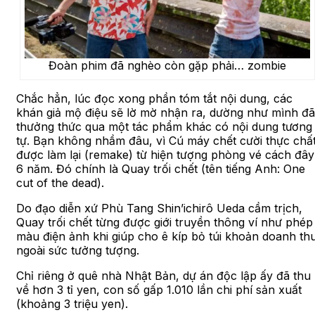
Đoàn phim đã nghèo còn gặp phải… zombie
Chắc hẳn, lúc đọc xong phần tóm tắt nội dung, các
khán giả mộ điệu sẽ lờ mờ nhận ra, dường như mình đã
thưởng thức qua một tác phẩm khác có nội dung tương
tự. Bạn không nhầm đâu, vì Cú máy chết cười thực chấ
được làm lại (remake) từ hiện tượng phòng vé cách đây
6 năm. Đó chính là Quay trối chết (tên tiếng Anh: One
cut of the dead).
Do đạo diễn xứ Phù Tang Shin’ichirô Ueda cầm trịch,
Quay trối chết từng được giới truyền thông ví như phép
màu điện ảnh khi giúp cho ê kíp bỏ túi khoản doanh th
ngoài sức tưởng tượng.
Chỉ riêng ở quê nhà Nhật Bản, dự án độc lập ấy đã thu
về hơn 3 tỉ yen, con số gấp 1.010 lần chi phí sản xuất
(khoảng 3 triệu yen).