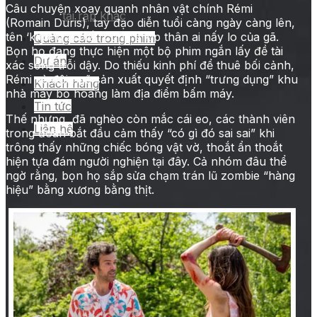
Câu chuyện xoay quanh nhân vật chính Rémi
tại rạp khác
(Romain Duris), tay đạo diễn tuổi càng ngày càng lên,
tên ‘không ai biết’ cùng ê kíp thân ai nấy lo của gã.
Quảng cáo trong phim
Bọn họ đang thực hiện một bộ phim ngắn lấy đề tài
Dự án
xác sống trỗi dậy. Do thiếu kinh phí để thuê bối cảnh,
Rémi và đội ngũ sản xuất quyết định “trưng dụng” khu
Khách hàng
nhà máy bỏ hoang làm địa điểm bấm máy.
Tin tức
Thế nhưng, đã nghèo còn mắc cái eo, các thành viên
Liên hệ
trong đoàn bắt đầu cảm thấy “có gì đó sai sai” khi
trông thấy những chiếc bóng vật vờ, thoắt ẩn thoắt
hiện tựa đám người nghiện tại đây. Cả nhóm đâu thể
ngờ rằng, bọn họ sắp sửa chạm trán lũ zombie “hàng
hiệu” bằng xương bằng thịt.