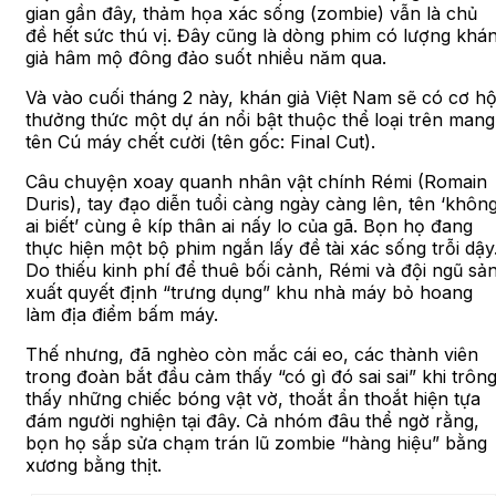
gian gần đây, thảm họa xác sống (zombie) vẫn là chủ
đề hết sức thú vị. Đây cũng là dòng phim có lượng khá
giả hâm mộ đông đảo suốt nhiều năm qua.
Và vào cuối tháng 2 này, khán giả Việt Nam sẽ có cơ hộ
thưởng thức một dự án nổi bật thuộc thể loại trên mang
tên Cú máy chết cười (tên gốc: Final Cut).
Câu chuyện xoay quanh nhân vật chính Rémi (Romain
Duris), tay đạo diễn tuổi càng ngày càng lên, tên ‘khôn
ai biết’ cùng ê kíp thân ai nấy lo của gã. Bọn họ đang
thực hiện một bộ phim ngắn lấy đề tài xác sống trỗi dậy
Do thiếu kinh phí để thuê bối cảnh, Rémi và đội ngũ sả
xuất quyết định “trưng dụng” khu nhà máy bỏ hoang
làm địa điểm bấm máy.
Thế nhưng, đã nghèo còn mắc cái eo, các thành viên
trong đoàn bắt đầu cảm thấy “có gì đó sai sai” khi trôn
thấy những chiếc bóng vật vờ, thoắt ẩn thoắt hiện tựa
đám người nghiện tại đây. Cả nhóm đâu thể ngờ rằng,
bọn họ sắp sửa chạm trán lũ zombie “hàng hiệu” bằng
xương bằng thịt.