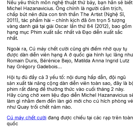
Nếu yêu thích môn nghệ thuật thứ bảy, bạn hẳn sẽ biết
Michel Hazanavicius. Ông chính là người cầm trịch,
chấp bút nên đứa con tinh thần The Artist (Nghệ Sĩ,
2011), tác phẩm hài – chính kịch đã ôm trọn 5 tượng
vàng danh giá tại giải Oscar lần thứ 84 (2012), bao gồm
hạng mục Phim xuất sắc nhất và Đạo diễn xuất sắc
nhất.
Ngoài ra, Cú máy chết cười cũng ghi điểm nhờ quy tụ
được dàn diễn viên hạng A ở quốc gia hình lục lăng nh
Romain Duris, Bérénice Bejo, Matilda Anna Ingrid Lutz
hay Grégory Gadebois…
Hội tụ đủ đầy cả 3 yếu tố: nội dung hấp dẫn, đội ngũ
sản xuất tài năng cộng dàn diễn viên toàn sao, đây là b
phim rất đáng để thưởng thức vào cuối tháng 2 này.
Hãy cùng chờ xem liệu đạo diễn Michel Hazanavicius s
làm gì nhằm đem đến làn gió mới cho cú hích phòng vé
như Quay trối chết năm nào.
Cú máy chết cười
đang được chiếu tại các rạp trên toàn
quốc