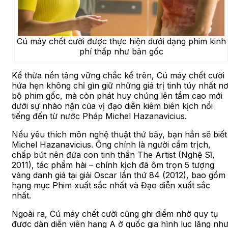
Cú máy chết cười được thực hiện dưới dạng phim kinh
phí thấp như bản gốc
Kế thừa nền tảng vững chắc kể trên, Cú máy chết cười
hứa hẹn không chỉ gìn giữ những giá trị tinh túy nhất nơ
bộ phim gốc, mà còn phát huy chúng lên tầm cao mới
dưới sự nhào nặn của vị đạo diễn kiêm biên kịch nổi
tiếng đến từ nước Pháp Michel Hazanavicius.
Nếu yêu thích môn nghệ thuật thứ bảy, bạn hẳn sẽ biết
Michel Hazanavicius. Ông chính là người cầm trịch,
chấp bút nên đứa con tinh thần The Artist (Nghệ Sĩ,
2011), tác phẩm hài – chính kịch đã ôm trọn 5 tượng
vàng danh giá tại giải Oscar lần thứ 84 (2012), bao gồm
hạng mục Phim xuất sắc nhất và Đạo diễn xuất sắc
nhất.
Ngoài ra, Cú máy chết cười cũng ghi điểm nhờ quy tụ
được dàn diễn viên hạng A ở quốc gia hình lục lăng nh