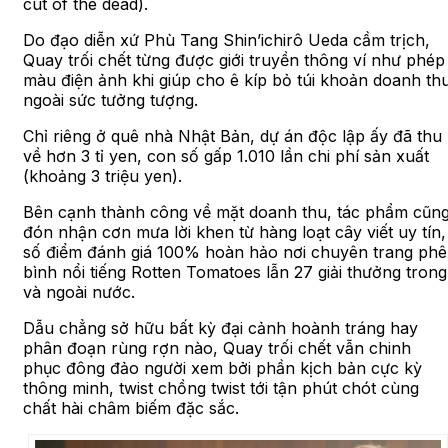
cut of the dead).
Do đạo diễn xứ Phù Tang Shin’ichirô Ueda cầm trịch,
Quay trối chết từng được giới truyền thông ví như phép
màu điện ảnh khi giúp cho ê kíp bỏ túi khoản doanh th
ngoài sức tưởng tượng.
Chỉ riêng ở quê nhà Nhật Bản, dự án độc lập ấy đã thu
về hơn 3 tỉ yen, con số gấp 1.010 lần chi phí sản xuất
(khoảng 3 triệu yen).
Bên cạnh thành công về mặt doanh thu, tác phẩm cũn
đón nhận cơn mưa lời khen từ hàng loạt cây viết uy tín,
số điểm đánh giá 100% hoàn hảo nơi chuyên trang phê
bình nổi tiếng Rotten Tomatoes lẫn 27 giải thưởng trong
và ngoài nước.
Dẫu chẳng sở hữu bất kỳ đại cảnh hoành tráng hay
phân đoạn rùng rợn nào, Quay trối chết vẫn chinh
phục đông đảo người xem bởi phần kịch bản cực kỳ
thông minh, twist chồng twist tới tận phút chót cùng
chất hài châm biếm đặc sắc.