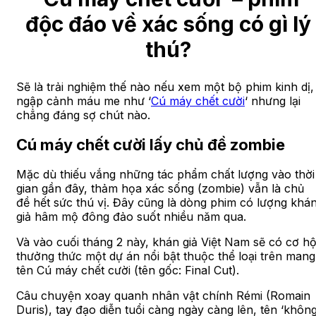
độc đáo về xác sống có gì lý
thú?
Sẽ là trải nghiệm thế nào nếu xem một bộ phim kinh dị,
ngập cảnh máu me như ‘
Cú máy chết cười
‘ nhưng lại
chẳng đáng sợ chút nào.
Cú máy chết cười lấy chủ đề zombie
Mặc dù thiếu vắng những tác phẩm chất lượng vào thời
gian gần đây, thảm họa xác sống (zombie) vẫn là chủ
đề hết sức thú vị. Đây cũng là dòng phim có lượng khá
giả hâm mộ đông đảo suốt nhiều năm qua.
Và vào cuối tháng 2 này, khán giả Việt Nam sẽ có cơ hộ
thưởng thức một dự án nổi bật thuộc thể loại trên mang
tên Cú máy chết cười (tên gốc: Final Cut).
Câu chuyện xoay quanh nhân vật chính Rémi (Romain
Duris), tay đạo diễn tuổi càng ngày càng lên, tên ‘khôn