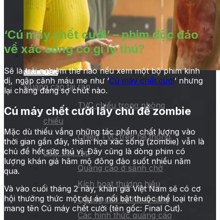
‘Cú máy chết cười’ – phim độc đáo
về xác sống có gì lý thú?
Trang chủ
Sẽ là trải nghiệm thế nào nếu xem một bộ phim kinh
Giới thiệu
dị, ngập cảnh máu me như ‘
Cú máy chết cười
‘ nhưng
Quảng cáo tại rạp
lại chẳng đáng sợ chút nào.
TVC chiếu trong phòng
Cú máy chết cười lấy chủ đề zombie
chiếu
Mặc dù thiếu vắng những tác phẩm chất lượng vào
Chiếu TVC trên hệ thống
thời gian gần đây, thảm họa xác sống (zombie) vẫn là
chủ đề hết sức thú vị. Đây cũng là dòng phim có
LCD của rạp
lượng khán giả hâm mộ đông đảo suốt nhiều năm
Quảng cáo ở sảnh chờ
qua.
Kích hoạt thương hiệu
Và vào cuối tháng 2 này, khán giả Việt Nam sẽ có cơ
hội thưởng thức một dự án nổi bật thuộc thể loại trên
Quảng cáo tại hành lang
mang tên Cú máy chết cười (tên gốc: Final Cut).
Các hình thức quảng cáo