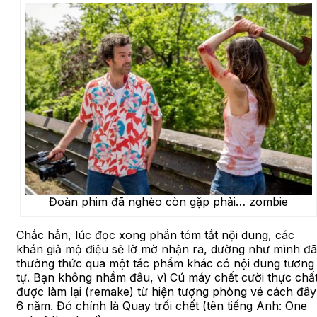
Đoàn phim đã nghèo còn gặp phải… zombie
Chắc hẳn, lúc đọc xong phần tóm tắt nội dung, các
khán giả mộ điệu sẽ lờ mờ nhận ra, dường như mình đã
thưởng thức qua một tác phẩm khác có nội dung tương
tự. Bạn không nhầm đâu, vì Cú máy chết cười thực chấ
được làm lại (remake) từ hiện tượng phòng vé cách đây
6 năm. Đó chính là Quay trối chết (tên tiếng Anh: One