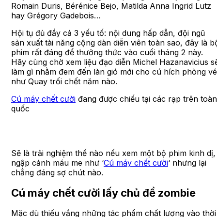
Romain Duris, Bérénice Bejo, Matilda Anna Ingrid Lutz
hay Grégory Gadebois…
Hội tụ đủ đầy cả 3 yếu tố: nội dung hấp dẫn, đội ngũ
sản xuất tài năng cộng dàn diễn viên toàn sao, đây là b
phim rất đáng để thưởng thức vào cuối tháng 2 này.
Hãy cùng chờ xem liệu đạo diễn Michel Hazanavicius s
làm gì nhằm đem đến làn gió mới cho cú hích phòng vé
như Quay trối chết năm nào.
Cú máy chết cười
đang được chiếu tại các rạp trên toàn
quốc
Sẽ là trải nghiệm thế nào nếu xem một bộ phim kinh dị,
ngập cảnh máu me như ‘
Cú máy chết cười
‘ nhưng lại
chẳng đáng sợ chút nào.
Cú máy chết cười lấy chủ đề zombie
Mặc dù thiếu vắng những tác phẩm chất lượng vào thời