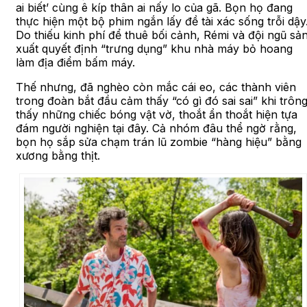
ai biết’ cùng ê kíp thân ai nấy lo của gã. Bọn họ đang
thực hiện một bộ phim ngắn lấy đề tài xác sống trỗi dậy
Do thiếu kinh phí để thuê bối cảnh, Rémi và đội ngũ sả
xuất quyết định “trưng dụng” khu nhà máy bỏ hoang
làm địa điểm bấm máy.
Thế nhưng, đã nghèo còn mắc cái eo, các thành viên
trong đoàn bắt đầu cảm thấy “có gì đó sai sai” khi trôn
thấy những chiếc bóng vật vờ, thoắt ẩn thoắt hiện tựa
đám người nghiện tại đây. Cả nhóm đâu thể ngờ rằng,
bọn họ sắp sửa chạm trán lũ zombie “hàng hiệu” bằng
xương bằng thịt.