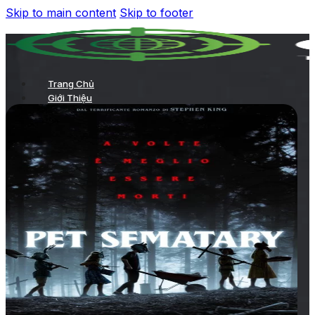
Skip to main content
Skip to footer
Trang Chủ
Giới Thiệu
Quảng Cáo Tại Rạp
TVC chiếu trong phòng chiếu
Chiếu TVC trên hệ thống LCD của rạp
Quảng cáo ở sảnh chờ
Kích hoạt thương hiệu
Quảng cáo tại hành lang
Các hình thức quảng cáo tại rạp khác
Quảng Cáo Trong Phim
Dự Án
Khách Hàng
Tin Tức
Liên Hệ