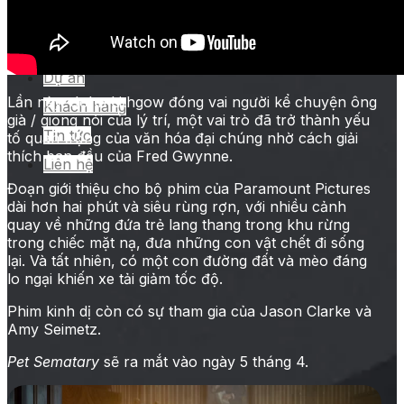
tại rạp khác
Quảng cáo trong phim
Dự án
Lần này, John Lithgow đóng vai người kể chuyện ông
Khách hàng
già / giọng nói của lý trí, một vai trò đã trở thành yếu
Tin tức
tố quan trọng của văn hóa đại chúng nhờ cách giải
thích ban đầu của Fred Gwynne.
Liên hệ
Đoạn giới thiệu cho bộ phim của Paramount Pictures
dài hơn hai phút và siêu rùng rợn, với nhiều cảnh
quay về những đứa trẻ lang thang trong khu rừng
trong chiếc mặt nạ, đưa những con vật chết đi sống
lại. Và tất nhiên, có một con đường đất và mèo đáng
lo ngại khiến xe tải giảm tốc độ.
Phim kinh dị còn có sự tham gia của Jason Clarke và
Amy Seimetz.
Pet Sematary
sẽ ra mắt vào ngày 5 tháng 4.