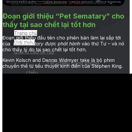
Đoạn giới thiệu “Pet Sematary” cho
thấy tại sao chết lại tốt hơn
Trang chủ
Đoạn giới thiệu đầu tiên cho phiên bản làm lại sắp tới
Giới thiệu
của
Pet Sematary được phát hành
vào thứ Tư – và nó
cho thấy lý do tại sao chết lại tốt hơn.
Quảng cáo tại rạp
Kevin Kolsch and Dennis Widmyer take là bộ phim
TVC chiếu trong phòng
chuyển thể từ tiểu thuyết kinh điển của Stephen King.
chiếu
Chiếu TVC trên hệ thống
LCD của rạp
Quảng cáo ở sảnh chờ
Kích hoạt thương hiệu
Quảng cáo tại hành lang
Các hình thức quảng cáo