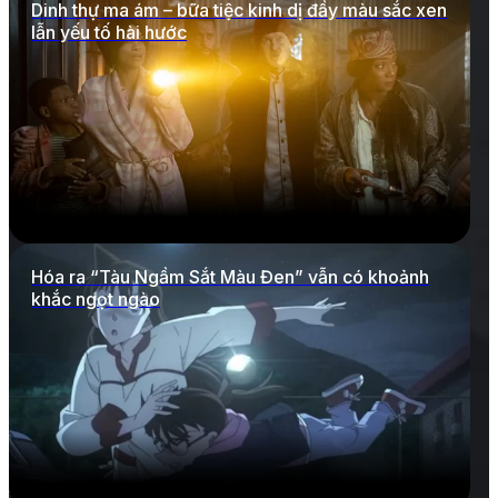
Dinh thự ma ám – bữa tiệc kinh dị đầy màu sắc xen
lẫn yếu tố hài hước
Hóa ra “Tàu Ngầm Sắt Màu Đen” vẫn có khoảnh
khắc ngọt ngào