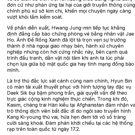
đơn cử như phản ứng tai hại của giới truyền thông cùng
chính phủ xứ sở kim chi, khiến mọi chuyện ngày càng
vượt khỏi tầm kiểm soát.
Về phần diễn xuất, Hwang Jung-min tiếp tục khẳng
định đẳng cấp bảo chứng phòng vé bằng nhân vật Jae
Ho. Ảnh Đế Rồng Xanh đã lột tả trọn vẹn sự trưởng
thành ở nhà ngoại giao nhạy bén, hành xử chuyên
nghiệp nhưng còn hơi cứng nhắc này, bên cạnh quá
trình đấu tranh, dằn vặt nội tâm khi anh ta lúc phải
chọn lựa giữa bộ mặt quốc gia hay tính mạng đồng bào
mình.
Là trợ thủ đắc lực sát cánh cùng nam chính, Hyun Bin
có màn tái xuất thuyết phục với hình tượng tay đặc vụ
Daek Sik bụi bặm phong trần, giải quyết vấn đề theo
trực giác cộng kinh nghiệm thực chiến. Trong khi đó,
Kasim, chàng trai Hàn kiều tại Afghanistan đảm nhận va
trò thông dịch viên bất đắc dĩ do ngôi sao truyền hình
Kang Ki-young thủ vai, hứa hẹn đem tới vô số tràng
cười sảng khoái. Đàm phán khởi chiếu tại các hệ thống
rạp trên toàn quốc từ ngày 17.2.