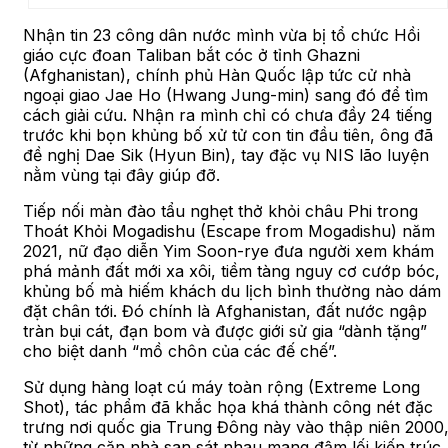
Nhận tin 23 công dân nước mình vừa bị tổ chức Hồi
giáo cực đoan Taliban bắt cóc ở tỉnh Ghazni
(Afghanistan), chính phủ Hàn Quốc lập tức cử nhà
ngoại giao Jae Ho (Hwang Jung-min) sang đó để tìm
cách giải cứu. Nhận ra mình chỉ có chưa đầy 24 tiếng
trước khi bọn khủng bố xử tử con tin đầu tiên, ông đã
đề nghị Dae Sik (Hyun Bin), tay đặc vụ NIS lão luyện
nằm vùng tại đây giúp đỡ.
Tiếp nối màn đào tẩu nghẹt thở khỏi châu Phi trong
Thoát Khỏi Mogadishu (Escape from Mogadishu) năm
2021, nữ đạo diễn Yim Soon-rye đưa người xem khám
phá mảnh đất mới xa xôi, tiềm tàng nguy cơ cướp bóc,
khủng bố mà hiếm khách du lịch bình thường nào dám
đặt chân tới. Đó chính là Afghanistan, đất nước ngập
tràn bụi cát, đạn bom và được giới sử gia “dành tặng”
cho biệt danh “mồ chôn của các đế chế”.
Sử dụng hàng loạt cú máy toàn rộng (Extreme Long
Shot), tác phẩm đã khắc họa khá thành công nét đặc
trưng nơi quốc gia Trung Đông này vào thập niên 2000
từ những căn nhà san sát nhau mang đậm lối kiến trúc