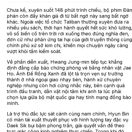
Chưa kể, xuyên suốt 148 phút trình chiếu, bộ phim Đà
phán còn đẩy khán giả đi từ bất ngờ này sang bất ngờ
khác. Ngoài việc tổ chức Taliban thường xuyên đưa ra
nhiều yêu sách, thời hạn hành quyết hết sức khó lường
vô số biến cố trên trời rơi xuống theo đúng nghĩa đen,
đơn cử như phản ứng tai hại của giới truyền thông cùng
chính phủ xứ sở kim chi, khiến mọi chuyện ngày càng
vượt khỏi tầm kiểm soát.
Về phần diễn xuất, Hwang Jung-min tiếp tục khẳng
định đẳng cấp bảo chứng phòng vé bằng nhân vật Jae
Ho. Ảnh Đế Rồng Xanh đã lột tả trọn vẹn sự trưởng
thành ở nhà ngoại giao nhạy bén, hành xử chuyên
nghiệp nhưng còn hơi cứng nhắc này, bên cạnh quá
trình đấu tranh, dằn vặt nội tâm khi anh ta lúc phải
chọn lựa giữa bộ mặt quốc gia hay tính mạng đồng bào
mình.
Là trợ thủ đắc lực sát cánh cùng nam chính, Hyun Bin
có màn tái xuất thuyết phục với hình tượng tay đặc vụ
Daek Sik bụi bặm phong trần, giải quyết vấn đề theo
trực giác cộng kinh nghiệm thực chiến. Trong khi đó,