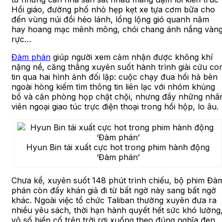
Hồi giáo, đường phố nhỏ hẹp kẹt xe tựa cơm bữa cho
đến vùng núi đồi hẻo lánh, lồng lộng gió quanh năm
hay hoang mạc mênh mông, chói chang ánh nắng vàn
rực…
Đàm phán
giúp người xem cảm nhận được không khí
nặng nề, căng thẳng xuyên suốt hành trình giải cứu co
tin qua hai hình ảnh đối lập: cuộc chạy đua hối hả bên
ngoài hòng kiếm tìm thông tin liên lạc với nhóm khủng
bố và căn phòng họp chật chội, nhưng đầy những nhâ
viên ngoại giao túc trực điện thoại trong hồi hộp, lo âu.
Hyun Bin tái xuất cực hot trong phim hành động
‘Đàm phán’
Chưa kể, xuyên suốt 148 phút trình chiếu, bộ phim Đà
phán còn đẩy khán giả đi từ bất ngờ này sang bất ngờ
khác. Ngoài việc tổ chức Taliban thường xuyên đưa ra
nhiều yêu sách, thời hạn hành quyết hết sức khó lường
vô số biến cố trên trời rơi xuống theo đúng nghĩa đen,