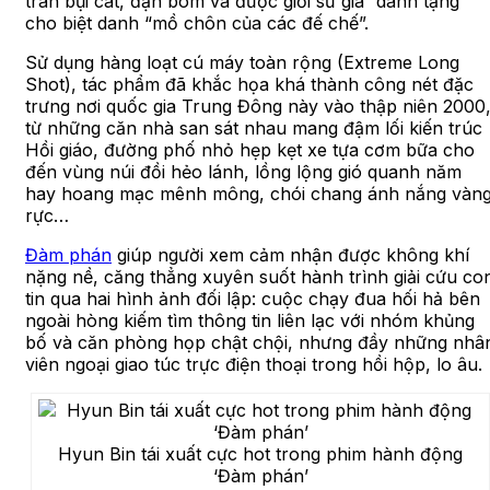
tràn bụi cát, đạn bom và được giới sử gia “dành tặng”
cho biệt danh “mồ chôn của các đế chế”.
Sử dụng hàng loạt cú máy toàn rộng (Extreme Long
Shot), tác phẩm đã khắc họa khá thành công nét đặc
trưng nơi quốc gia Trung Đông này vào thập niên 2000
từ những căn nhà san sát nhau mang đậm lối kiến trúc
Hồi giáo, đường phố nhỏ hẹp kẹt xe tựa cơm bữa cho
đến vùng núi đồi hẻo lánh, lồng lộng gió quanh năm
hay hoang mạc mênh mông, chói chang ánh nắng vàn
rực…
Đàm phán
giúp người xem cảm nhận được không khí
nặng nề, căng thẳng xuyên suốt hành trình giải cứu co
tin qua hai hình ảnh đối lập: cuộc chạy đua hối hả bên
ngoài hòng kiếm tìm thông tin liên lạc với nhóm khủng
bố và căn phòng họp chật chội, nhưng đầy những nhâ
viên ngoại giao túc trực điện thoại trong hồi hộp, lo âu.
Hyun Bin tái xuất cực hot trong phim hành động
‘Đàm phán’