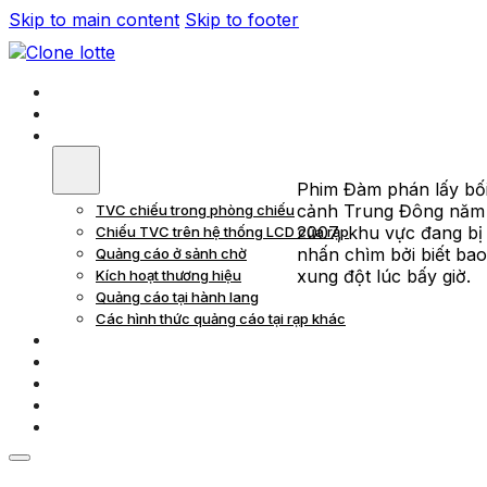
Skip to main content
Skip to footer
Trang Chủ
Giới Thiệu
Quảng Cáo Tại Rạp
Phim Đàm phán lấy bố
cảnh Trung Đông năm
TVC chiếu trong phòng chiếu
2007, khu vực đang bị
Chiếu TVC trên hệ thống LCD của rạp
nhấn chìm bởi biết bao
Quảng cáo ở sảnh chờ
xung đột lúc bấy giờ.
Kích hoạt thương hiệu
Quảng cáo tại hành lang
Các hình thức quảng cáo tại rạp khác
Quảng Cáo Trong Phim
Dự Án
Khách Hàng
Tin Tức
Liên Hệ