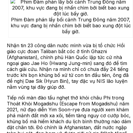
Phim Đàm phán lấy bối cảnh Trung Đông năm 2007,
khu vực đang bị nhấn chìm bởi biết bao xung đột lúc
bấy giờ.
Nhận tin 23 công dân nước mình vừa bị tổ chức Hồi
giáo cực đoan Taliban bắt cóc ở tỉnh Ghazni
(Afghanistan), chính phủ Hàn Quốc lập tức cử nhà
ngoại giao Jae Ho (Hwang Jung-min) sang đó để tìm
cách giải cứu. Nhận ra mình chỉ có chưa đầy 24 tiếng
trước khi bọn khủng bố xử tử con tin đầu tiên, ông đã
đề nghị Dae Sik (Hyun Bin), tay đặc vụ NIS lão luyện
nằm vùng tại đây giúp đỡ.
Tiếp nối màn đào tẩu nghẹt thở khỏi châu Phi trong
Thoát Khỏi Mogadishu (Escape from Mogadishu) năm
2021, nữ đạo diễn Yim Soon-rye đưa người xem khám
phá mảnh đất mới xa xôi, tiềm tàng nguy cơ cướp bóc,
khủng bố mà hiếm khách du lịch bình thường nào dám
đặt chân tới. Đó chính là Afghanistan, đất nước ngập