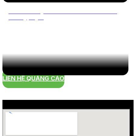
Hóa ra “Tàu Ngầm Sắt Màu Đen” vẫn có khoảnh
khắc ngọt ngào
LIÊN HỆ QUẢNG CÁO