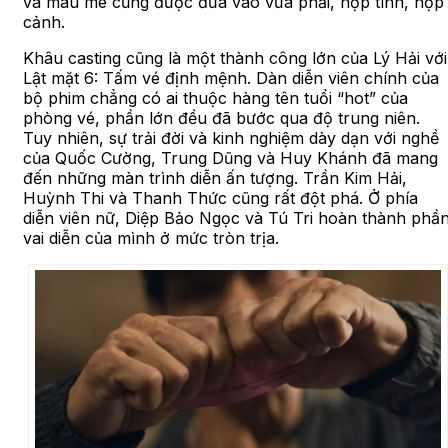
và máu me cũng được đưa vào vừa phải, hợp tình, hợp
cảnh.
Khâu casting cũng là một thành công lớn của Lý Hải với
Lật mặt 6: Tấm vé định mệnh. Dàn diễn viên chính của
bộ phim chẳng có ai thuộc hàng tên tuổi “hot” của
phòng vé, phần lớn đều đã bước qua độ trung niên.
Tuy nhiên, sự trải đời và kinh nghiệm dày dạn với nghề
của Quốc Cường, Trung Dũng và Huy Khánh đã mang
đến những màn trình diễn ấn tượng. Trần Kim Hải,
Huỳnh Thi và Thanh Thức cũng rất đột phá. Ở phía
diễn viên nữ, Diệp Bảo Ngọc và Tú Tri hoàn thành phầ
vai diễn của mình ở mức tròn trịa.