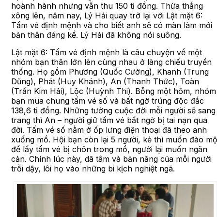
hoành hành nhưng vẫn thu 150 tỉ đồng. Thừa thắng
xông lên, năm nay, Lý Hải quay trở lại với Lật mặt 6:
Tấm vé định mệnh và cho biết anh sẽ có màn làm mới
bản thân đáng kể. Lý Hải đã không nói suông.
Lật mặt 6: Tấm vé định mệnh là câu chuyện về một
nhóm bạn thân lớn lên cùng nhau ở làng chiếu truyền
thống. Họ gồm Phương (Quốc Cường), Khanh (Trung
Dũng), Phát (Huy Khánh), An (Thanh Thức), Toàn
(Trần Kim Hải), Lộc (Huỳnh Thi). Bỗng một hôm, nhóm
bạn mua chung tấm vé số và bất ngờ trúng độc đắc
138,6 tỉ đồng. Những tưởng cuộc đời mỗi người sẽ sang
trang thì An – người giữ tấm vé bất ngờ bị tai nạn qua
đời. Tấm vé số nằm ở ốp lưng điện thoại đã theo anh
xuống mồ. Hội bạn còn lại 5 người, kẻ thì muốn đào m
để lấy tấm vé bị chôn trong mồ, người lại muốn ngăn
cản. Chính lúc này, dã tâm và bản năng của mỗi người
trỗi dậy, lôi họ vào những bi kịch nghiệt ngã.