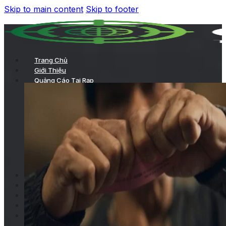
Skip to main content
Skip to footer
Trang Chủ
Giới Thiệu
Quảng Cáo Tại Rạp
TVC chiếu trong phòng chiếu
Chiếu TVC trên hệ thống LCD của rạp
Quảng cáo ở sảnh chờ
Kích hoạt thương hiệu
Quảng cáo tại hành lang
Các hình thức quảng cáo tại rạp khác
Quảng Cáo Trong Phim
Dự Án
Khách Hàng
Tin Tức
Liên Hệ