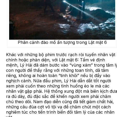
Phân cảnh đào mồ ấn tượng trong Lật mặt 6
Khác với những bộ phim trước rạch ròi tuyến nhân vật
chính hoặc phản diện, với Lật mặt 6: Tấm vé định
mệnh, Lý Hải đã dám bước vào “vùng xám” trong tâm l
con người để thấy rằng với những toan tính, dã tâm
riêng, không ai hoàn toàn “tinh khôi” nếu bị đẩy vào
nghịch cảnh. Nửa đầu phim, Lý Hải dẫn dắt tốt người
xem phải cuốn theo những tình huống éo le mà các
nhân vật gặp phải. Hệ thống xung đột mà biên kịch đư
ra đủ dày, đủ đặc sắc để khiến người xem phải chăm
chú theo dõi. Nam đạo diễn cũng đã tiết giảm chất hài,
những câu đùa cợt vô tội vạ để chăm chút một cách
nghiêm túc cho tiến trình biến đổi tâm lý của các nhân