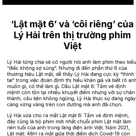
‘Lật mặt 6’ và ‘cõi riêng’ của
Lý Hải trên thị trường phim
Việt
Lý Hải từng chia sẻ có người nói anh làm phim theo kiể
“điếc không sợ súng”. Nhưng đi đến phần thứ 6 của
thương hiệu Lật mặt, dễ thấy Lý Hải đang cực kỳ “thính
tai” trong việc đoán định thị hiếu khán giả và biết rõ an
muốn gì, có thể làm gì. Dẫu Lật mặt 6: Tấm vé định
mệnh còn tồn tại nhiều khuyết điểm nhưng với sự chân
thành, cầu tiến không ngừng, Lý Hải thực sự đang ngày
càng vững vàng trên con đường mà anh đã chọn.
Lý Hải vừa cho ra mắt Lật mặt 6: Tấm vé định mệnh,
đây cũng là bộ phim mới nhất chuỗi phim Lật mặt làm
nên tuổi của anh trong làng điện ảnh Việt. Năm 2021,
Lật mặt: 48H ra mắt giữa thời điểm dịch Covid-19 còn