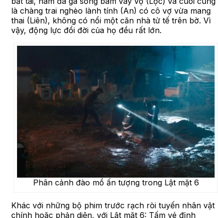
bất tài, ham đá gà sống bám váy vợ (Lộc) và cuối cùng
là chàng trai nghèo lành tính (An) có cô vợ vừa mang
thai (Liên), không có nổi một căn nhà tử tế trên bờ. Vì
vậy, động lực đổi đời của họ đều rất lớn.
Phân cảnh đào mồ ấn tượng trong Lật mặt 6
Khác với những bộ phim trước rạch ròi tuyến nhân vật
chính hoặc phản diện, với Lật mặt 6: Tấm vé định