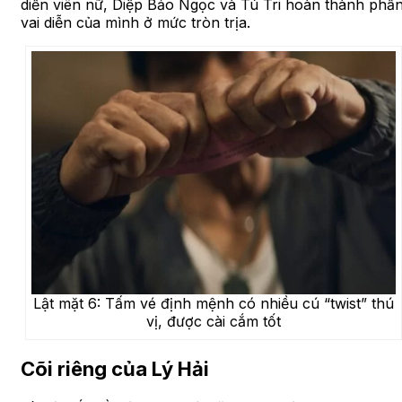
diễn viên nữ, Diệp Bảo Ngọc và Tú Tri hoàn thành phầ
vai diễn của mình ở mức tròn trịa.
Lật mặt 6: Tấm vé định mệnh có nhiều cú “twist” thú
vị, được cài cắm tốt
Cõi riêng của Lý Hải