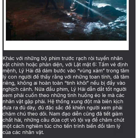
Phân cảnh đào mồ ấn tượng trong Lật mặt 6
Khác với những bộ phim trước rạch ròi tuyến nhân
vật chính hoặc phản diện, với Lật mặt 6: Tấm vé định
mệnh, Lý Hải đã dám bước vào “vùng xám” trong tâm
lý con người để thấy rằng với những toan tính, dã tâm
riêng, không ai hoàn toàn “tinh khôi” nếu bị đẩy vào
nghịch cảnh. Nửa đầu phim, Lý Hải dẫn dắt tốt người
xem phải cuốn theo những tình huống éo le mà các
nhân vật gặp phải. Hệ thống xung đột mà biên kịch
đưa ra đủ dày, đủ đặc sắc để khiến người xem phải
chăm chú theo dõi. Nam đạo diễn cũng đã tiết giảm
chất hài, những câu đùa cợt vô tội vạ để chăm chút
một cách nghiêm túc cho tiến trình biến đổi tâm lý
của các nhân vật.