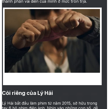
thành phần vai diễn của mình ở mức tròn trịa.
Lật mặt 6: Tấm vé định mệnh có nhiều cú “twist”
thú vị, được cài cắm tốt
Cõi riêng của Lý Hải
Lý Hải bắt đầu làm phim từ năm 2015, sở hữu trong
tay 6 bộ phim điện ảnh. Nhìn vào những con số, dễ