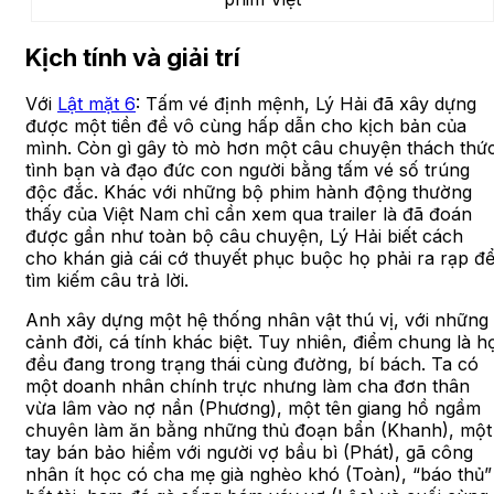
Kịch tính và giải trí
Với
Lật mặt 6
: Tấm vé định mệnh, Lý Hải đã xây dựng
được một tiền đề vô cùng hấp dẫn cho kịch bản của
mình. Còn gì gây tò mò hơn một câu chuyện thách thứ
tình bạn và đạo đức con người bằng tấm vé số trúng
độc đắc. Khác với những bộ phim hành động thường
thấy của Việt Nam chỉ cần xem qua trailer là đã đoán
được gần như toàn bộ câu chuyện, Lý Hải biết cách
cho khán giả cái cớ thuyết phục buộc họ phải ra rạp đ
tìm kiếm câu trả lời.
Anh xây dựng một hệ thống nhân vật thú vị, với những
cảnh đời, cá tính khác biệt. Tuy nhiên, điểm chung là h
đều đang trong trạng thái cùng đường, bí bách. Ta có
một doanh nhân chính trực nhưng làm cha đơn thân
vừa lâm vào nợ nần (Phương), một tên giang hồ ngầm
chuyên làm ăn bằng những thủ đoạn bẩn (Khanh), một
tay bán bảo hiểm với người vợ bầu bì (Phát), gã công
nhân ít học có cha mẹ già nghèo khó (Toàn), “báo thủ”