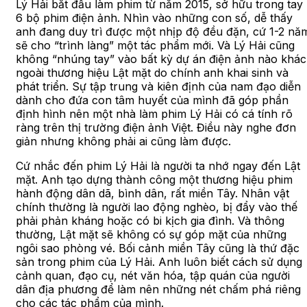
Lý Hải bắt đầu làm phim từ năm 2015, sở hữu trong tay
6 bộ phim điện ảnh. Nhìn vào những con số, dễ thấy
anh đang duy trì được một nhịp độ đều đặn, cứ 1-2 nă
sẽ cho “trình làng” một tác phẩm mới. Và Lý Hải cũng
không “nhúng tay” vào bất kỳ dự án điện ảnh nào khác
ngoài thương hiệu Lật mặt do chính anh khai sinh và
phát triển. Sự tập trung và kiên định của nam đạo diễn
dành cho đứa con tâm huyết của mình đã góp phần
định hình nên một nhà làm phim Lý Hải có cá tính rõ
ràng trên thị trường điện ảnh Việt. Điều này nghe đơn
giản nhưng không phải ai cũng làm được.
Cứ nhắc đến phim Lý Hải là người ta nhớ ngay đến Lật
mặt. Anh tạo dựng thành công một thương hiệu phim
hành động dân dã, bình dân, rất miền Tây. Nhân vật
chính thường là người lao động nghèo, bị đẩy vào thế
phải phản kháng hoặc có bi kịch gia đình. Và thông
thường, Lật mặt sẽ không có sự góp mặt của những
ngôi sao phòng vé. Bối cảnh miền Tây cũng là thứ đặc
sản trong phim của Lý Hải. Anh luôn biết cách sử dụng
cảnh quan, đạo cụ, nét văn hóa, tập quán của người
dân địa phương để làm nên những nét chấm phá riêng
cho các tác phẩm của mình.