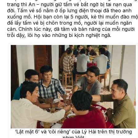
trang thì An – người giữ tấm vé bất ngờ bị tai nạn qua
đời. Tấm vé số nằm ở ốp lưng điện thoại đã theo anh
xuống mồ. Hội bạn còn lại 5 người, kẻ thì muốn đào m
để lấy tấm vé bị chôn trong mồ, người lại muốn ngăn
cản. Chính lúc này, dã tâm và bản năng của mỗi người
trỗi dậy, lôi họ vào những bi kịch nghiệt ngã.
‘Lật mặt 6’ và ‘cõi riêng’ của Lý Hải trên thị trường
phim Việt