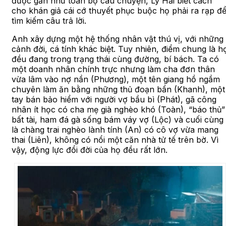
được gần như toàn bộ câu chuyện, Lý Hải biết cách
cho khán giả cái cớ thuyết phục buộc họ phải ra rạp đ
tìm kiếm câu trả lời.
Anh xây dựng một hệ thống nhân vật thú vị, với những
cảnh đời, cá tính khác biệt. Tuy nhiên, điểm chung là h
đều đang trong trạng thái cùng đường, bí bách. Ta có
một doanh nhân chính trực nhưng làm cha đơn thân
vừa lâm vào nợ nần (Phương), một tên giang hồ ngầm
chuyên làm ăn bằng những thủ đoạn bẩn (Khanh), một
tay bán bảo hiểm với người vợ bầu bì (Phát), gã công
nhân ít học có cha mẹ già nghèo khó (Toàn), “báo thủ”
bất tài, ham đá gà sống bám váy vợ (Lộc) và cuối cùng
là chàng trai nghèo lành tính (An) có cô vợ vừa mang
thai (Liên), không có nổi một căn nhà tử tế trên bờ. Vì
vậy, động lực đổi đời của họ đều rất lớn.