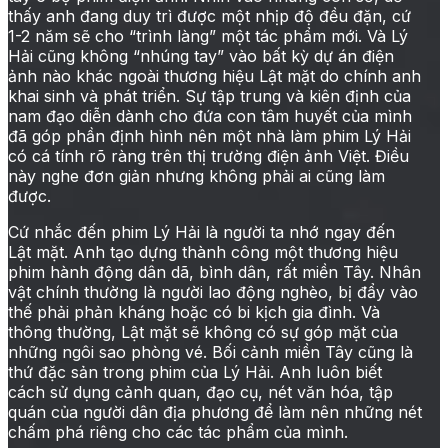
thấy anh đang duy trì được một nhịp độ đều đặn, cứ
1-2 năm sẽ cho “trình làng” một tác phẩm mới. Và Lý
Hải cũng không “nhúng tay” vào bất kỳ dự án điện
ảnh nào khác ngoài thương hiệu Lật mặt do chính anh
khai sinh và phát triển. Sự tập trung và kiên định của
nam đạo diễn dành cho đứa con tâm huyết của mình
đã góp phần định hình nên một nhà làm phim Lý Hải
có cá tính rõ ràng trên thị trường điện ảnh Việt. Điều
này nghe đơn giản nhưng không phải ai cũng làm
được.
Cứ nhắc đến phim Lý Hải là người ta nhớ ngay đến
Lật mặt. Anh tạo dựng thành công một thương hiệu
phim hành động dân dã, bình dân, rất miền Tây. Nhân
vật chính thường là người lao động nghèo, bị đẩy vào
thế phải phản kháng hoặc có bi kịch gia đình. Và
thông thường, Lật mặt sẽ không có sự góp mặt của
những ngôi sao phòng vé. Bối cảnh miền Tây cũng là
thứ đặc sản trong phim của Lý Hải. Anh luôn biết
cách sử dụng cảnh quan, đạo cụ, nét văn hóa, tập
quán của người dân địa phương để làm nên những nét
chấm phá riêng cho các tác phẩm của mình.