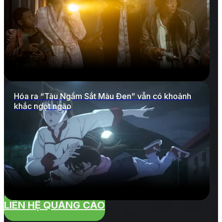
Hóa ra “Tàu Ngầm Sắt Màu Đen” vẫn có khoảnh
khắc ngọt ngào
LIÊN HỆ QUẢNG CÁO