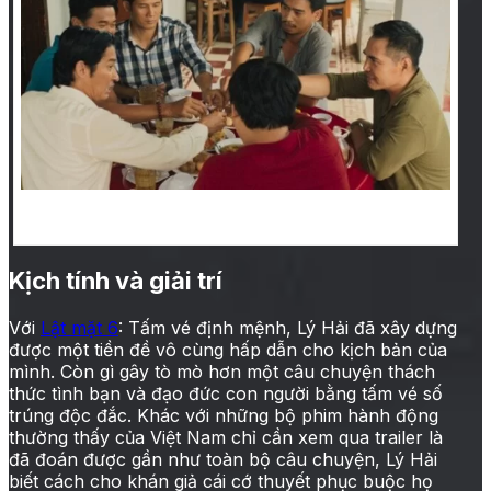
‘Lật mặt 6’ và ‘cõi riêng’ của Lý Hải trên thị trường
phim Việt
Kịch tính và giải trí
Với
Lật mặt 6
: Tấm vé định mệnh, Lý Hải đã xây dựng
được một tiền đề vô cùng hấp dẫn cho kịch bản của
mình. Còn gì gây tò mò hơn một câu chuyện thách
thức tình bạn và đạo đức con người bằng tấm vé số
trúng độc đắc. Khác với những bộ phim hành động
thường thấy của Việt Nam chỉ cần xem qua trailer là
đã đoán được gần như toàn bộ câu chuyện, Lý Hải
biết cách cho khán giả cái cớ thuyết phục buộc họ