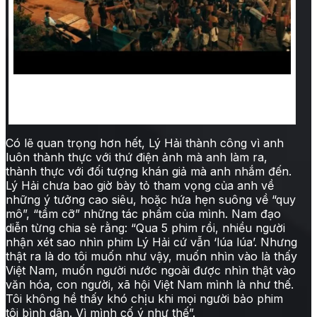
Lý Hải chơi lớn tái dựng lại làng nghề làm chiếu
truyền thống tại Định Yên (Đồng Tháp) trong Lật
mặt 6
Có lẽ quan trọng hơn hết, Lý Hải thành công vì anh
luôn thành thực với thứ điện ảnh mà anh làm ra,
thành thực với đối tượng khán giả mà anh nhắm đến.
Lý Hải chưa bao giờ bày tỏ tham vọng của anh về
những ý tưởng cao siêu, hoặc hứa hẹn suông về “quy
mô”, “tầm cỡ” những tác phẩm của mình. Nam đạo
diễn từng chia sẻ rằng: “Qua 5 phim rồi, nhiều người
nhận xét sao nhìn phim Lý Hải cứ vẫn ‘lúa lúa’. Nhưng
thật ra là do tôi muốn như vậy, muốn nhìn vào là thấy
Việt Nam, muốn người nước ngoài được nhìn thật vào
văn hóa, con người, xã hội Việt Nam mình là như thế.
Tôi không hề thấy khó chịu khi mọi người bảo phim
tôi bình dân. Vì mình cố ý như thế”.