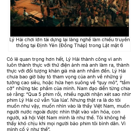
Lý Hải chơi lớn tái dựng lại làng nghề làm chiếu truyền
thống tại Định Yên (Đồng Tháp) trong Lật mặt 6
Có lẽ quan trọng hơn hết, Lý Hải thành công vì anh
luôn thành thực với thứ điện ảnh mà anh làm ra, thành
thực với đối tượng khán giả mà anh nhắm đến. Lý Hải
chưa bao giờ bày tỏ tham vọng của anh về những ý
tưởng cao siêu, hoặc hứa hẹn suông về “quy mô”, “tầm
cỡ” những tác phẩm của mình. Nam đạo diễn từng chia
sẻ rằng: “Qua 5 phim rồi, nhiều người nhận xét sao nhì
phim Lý Hải cứ vẫn ‘lúa lúa’. Nhưng thật ra là do tôi
muốn như vậy, muốn nhìn vào là thấy Việt Nam, muốn
người nước ngoài được nhìn thật vào văn hóa, con
người, xã hội Việt Nam mình là như thế. Tôi không hề
thấy khó chịu khi mọi người bảo phim tôi bình dân. Vì
mình cố ý như thế”.