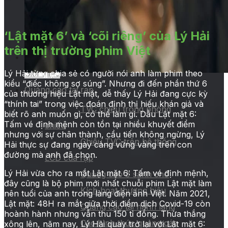
‘Lật mặt 6’ và ‘cõi riêng’ của Lý Hải
trên thị trường phim Việt
Trang chủ
Lý Hải từng chia sẻ có người nói anh làm phim theo
Giới thiệu
kiểu “điếc không sợ súng”. Nhưng đi đến phần thứ 6
Quảng cáo tại rạp
của thương hiệu Lật mặt, dễ thấy Lý Hải đang cực kỳ
“thính tai” trong việc đoán định thị hiếu khán giả và
TVC chiếu trong phòng
biết rõ anh muốn gì, có thể làm gì. Dẫu Lật mặt 6:
Tấm vé định mệnh còn tồn tại nhiều khuyết điểm
chiếu
nhưng với sự chân thành, cầu tiến không ngừng, Lý
Chiếu TVC trên hệ thống
Hải thực sự đang ngày càng vững vàng trên con
đường mà anh đã chọn.
LCD của rạp
Lý Hải vừa cho ra mắt Lật mặt 6: Tấm vé định mệnh,
Quảng cáo ở sảnh chờ
đây cũng là bộ phim mới nhất chuỗi phim Lật mặt làm
Kích hoạt thương hiệu
nên tuổi của anh trong làng điện ảnh Việt. Năm 2021,
Lật mặt: 48H ra mắt giữa thời điểm dịch Covid-19 còn
Quảng cáo tại hành lang
hoành hành nhưng vẫn thu 150 tỉ đồng. Thừa thắng
Các hình thức quảng cáo
xông lên, năm nay, Lý Hải quay trở lại với Lật mặt 6: