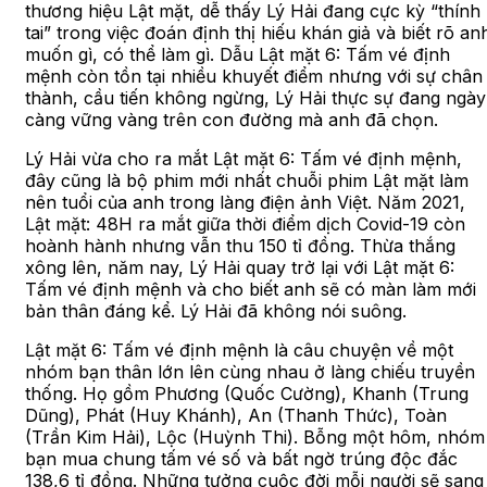
thương hiệu Lật mặt, dễ thấy Lý Hải đang cực kỳ “thính
tai” trong việc đoán định thị hiếu khán giả và biết rõ an
muốn gì, có thể làm gì. Dẫu Lật mặt 6: Tấm vé định
mệnh còn tồn tại nhiều khuyết điểm nhưng với sự chân
thành, cầu tiến không ngừng, Lý Hải thực sự đang ngày
càng vững vàng trên con đường mà anh đã chọn.
Lý Hải vừa cho ra mắt Lật mặt 6: Tấm vé định mệnh,
đây cũng là bộ phim mới nhất chuỗi phim Lật mặt làm
nên tuổi của anh trong làng điện ảnh Việt. Năm 2021,
Lật mặt: 48H ra mắt giữa thời điểm dịch Covid-19 còn
hoành hành nhưng vẫn thu 150 tỉ đồng. Thừa thắng
xông lên, năm nay, Lý Hải quay trở lại với Lật mặt 6:
Tấm vé định mệnh và cho biết anh sẽ có màn làm mới
bản thân đáng kể. Lý Hải đã không nói suông.
Lật mặt 6: Tấm vé định mệnh là câu chuyện về một
nhóm bạn thân lớn lên cùng nhau ở làng chiếu truyền
thống. Họ gồm Phương (Quốc Cường), Khanh (Trung
Dũng), Phát (Huy Khánh), An (Thanh Thức), Toàn
(Trần Kim Hải), Lộc (Huỳnh Thi). Bỗng một hôm, nhóm
bạn mua chung tấm vé số và bất ngờ trúng độc đắc
138,6 tỉ đồng. Những tưởng cuộc đời mỗi người sẽ sang