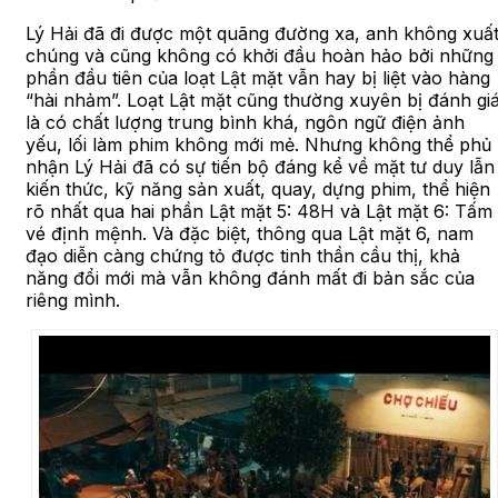
Lý Hải đã đi được một quãng đường xa, anh không xuấ
chúng và cũng không có khởi đầu hoàn hảo bởi những
phần đầu tiên của loạt Lật mặt vẫn hay bị liệt vào hàng
“hài nhảm”. Loạt Lật mặt cũng thường xuyên bị đánh gi
là có chất lượng trung bình khá, ngôn ngữ điện ảnh
yếu, lối làm phim không mới mẻ. Nhưng không thể phủ
nhận Lý Hải đã có sự tiến bộ đáng kể về mặt tư duy lẫn
kiến thức, kỹ năng sản xuất, quay, dựng phim, thể hiện
rõ nhất qua hai phần Lật mặt 5: 48H và Lật mặt 6: Tấm
vé định mệnh. Và đặc biệt, thông qua Lật mặt 6, nam
đạo diễn càng chứng tỏ được tinh thần cầu thị, khả
năng đổi mới mà vẫn không đánh mất đi bản sắc của
riêng mình.