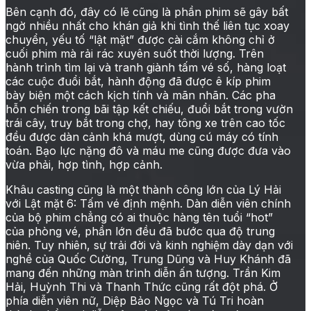
Bên cạnh đó, đây có lẽ cũng là phần phim sẽ gây bất
ngờ nhiều nhất cho khán giả khi tình thế liên tục xoay
chuyển, yếu tố “lật mặt” được cài cắm không chỉ ở
cuối phim mà rải rác xuyên suốt thời lượng. Trên
hành trình tìm lại và tranh giành tấm vé số, hàng loạt
các cuộc đuổi bắt, hành động đã được ê kíp phim
bày biện một cách kịch tính và mãn nhãn. Các pha
hỗn chiến trong bãi tập kết chiếu, đuổi bắt trong vườn
trái cây, truy bắt trong chợ, hay tông xe trên cao tốc
đều được dàn cảnh khá mượt, dùng cú máy có tính
toán. Bạo lực nặng đô và máu me cũng được đưa vào
vừa phải, hợp tình, hợp cảnh.
Khâu casting cũng là một thành công lớn của Lý Hải
với Lật mặt 6: Tấm vé định mệnh. Dàn diễn viên chính
của bộ phim chẳng có ai thuộc hàng tên tuổi “hot”
của phòng vé, phần lớn đều đã bước qua độ trung
niên. Tuy nhiên, sự trải đời và kinh nghiệm dày dạn với
nghề của Quốc Cường, Trung Dũng và Huy Khánh đã
mang đến những màn trình diễn ấn tượng. Trần Kim
Hải, Huỳnh Thi và Thanh Thức cũng rất đột phá. Ở
phía diễn viên nữ, Diệp Bảo Ngọc và Tú Tri hoàn