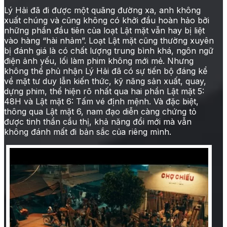
Lý Hải đã đi được một quãng đường xa, anh không
xuất chúng và cũng không có khởi đầu hoàn hảo bởi
những phần đầu tiên của loạt Lật mặt vẫn hay bị liệt
vào hàng “hài nhảm”. Loạt Lật mặt cũng thường xuyên
bị đánh giá là có chất lượng trung bình khá, ngôn ngữ
điện ảnh yếu, lối làm phim không mới mẻ. Nhưng
không thể phủ nhận Lý Hải đã có sự tiến bộ đáng kể
về mặt tư duy lẫn kiến thức, kỹ năng sản xuất, quay,
dựng phim, thể hiện rõ nhất qua hai phần Lật mặt 5:
48H và Lật mặt 6: Tấm vé định mệnh. Và đặc biệt,
thông qua Lật mặt 6, nam đạo diễn càng chứng tỏ
được tinh thần cầu thị, khả năng đổi mới mà vẫn
không đánh mất đi bản sắc của riêng mình.