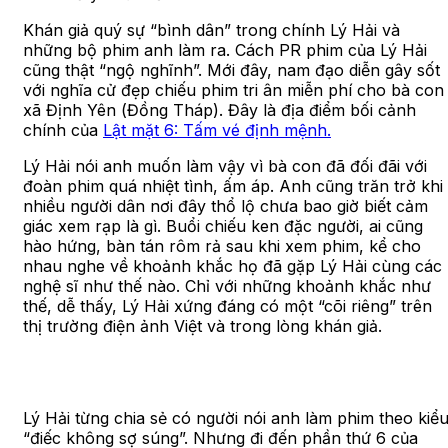
Khán giả quý sự “bình dân” trong chính Lý Hải và
những bộ phim anh làm ra. Cách PR phim của Lý Hải
cũng thật “ngộ nghĩnh”. Mới đây, nam đạo diễn gây sốt
với nghĩa cử đẹp chiếu phim tri ân miễn phí cho bà con
xã Định Yên (Đồng Tháp). Đây là địa điểm bối cảnh
chính của
Lật mặt 6: Tấm vé định mệnh.
Lý Hải nói anh muốn làm vậy vì bà con đã đối đãi với
đoàn phim quá nhiệt tình, ấm áp. Anh cũng trăn trở khi
nhiều người dân nơi đây thổ lộ chưa bao giờ biết cảm
giác xem rạp là gì. Buổi chiếu ken đặc người, ai cũng
hào hứng, bàn tán rôm rả sau khi xem phim, kể cho
nhau nghe về khoảnh khắc họ đã gặp Lý Hải cùng các
nghệ sĩ như thế nào. Chỉ với những khoảnh khắc như
thế, dễ thấy, Lý Hải xứng đáng có một “cõi riêng” trên
thị trường điện ảnh Việt và trong lòng khán giả.
Lý Hải từng chia sẻ có người nói anh làm phim theo kiể
“điếc không sợ súng”. Nhưng đi đến phần thứ 6 của