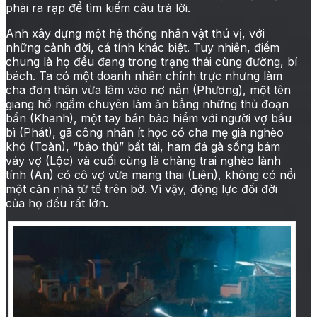
phải ra rạp để tìm kiếm câu trả lời.
Anh xây dựng một hệ thống nhân vật thú vị, với
những cảnh đời, cá tính khác biệt. Tuy nhiên, điểm
chung là họ đều đang trong trạng thái cùng đường, bí
bách. Ta có một doanh nhân chính trực nhưng làm
cha đơn thân vừa lâm vào nợ nần (Phương), một tên
giang hồ ngầm chuyên làm ăn bằng những thủ đoạn
bẩn (Khanh), một tay bán bảo hiểm với người vợ bầu
bì (Phát), gã công nhân ít học có cha mẹ già nghèo
khó (Toàn), “báo thủ” bất tài, ham đá gà sống bám
váy vợ (Lộc) và cuối cùng là chàng trai nghèo lành
tính (An) có cô vợ vừa mang thai (Liên), không có nổi
một căn nhà tử tế trên bờ. Vì vậy, động lực đổi đời
của họ đều rất lớn.