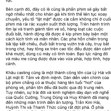
vật.
Bên cạnh đó, đây có lẽ cũng là phần phim sẽ gây bất
ngờ nhiều nhất cho khán giả khi tình thế liên tục xoay
chuyển, yếu tố “lật mặt” được cài cắm không chỉ ở cuối
phim mà rải rác xuyên suốt thời lượng. Trên hành trình
tìm lại và tranh giành tấm vé số, hàng loạt các cuộc
đuổi bắt, hành động đã được ê kíp phim bày biện một
cách kịch tính và mãn nhãn. Các pha hỗn chiến trong
bãi tập kết chiếu, đuổi bắt trong vườn trái cây, truy bắt
trong chợ, hay tông xe trên cao tốc đều được dàn cản
khá mượt, dùng cú máy có tính toán. Bạo lực nặng đô
và máu me cũng được đưa vào vừa phải, hợp tình, hợp
cảnh.
Khâu casting cũng là một thành công lớn của Lý Hải với
Lật mặt 6: Tấm vé định mệnh. Dàn diễn viên chính của
bộ phim chẳng có ai thuộc hàng tên tuổi “hot” của
phòng vé, phần lớn đều đã bước qua độ trung niên.
Tuy nhiên, sự trải đời và kinh nghiệm dày dạn với nghề
của Quốc Cường, Trung Dũng và Huy Khánh đã mang
đến những màn trình diễn ấn tượng. Trần Kim Hải,
Huỳnh Thi và Thanh Thức cũng rất đột phá. Ở phía