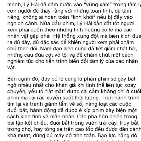
mệnh, Lý Hải đã dám bước vào “vùng xám” trong tâm l
con người để thấy rằng với những toan tính, dã tâm
riêng, không ai hoàn toàn “tinh khôi” nếu bị đẩy vào
nghịch cảnh. Nửa đầu phim, Lý Hải dẫn dắt tốt người
xem phải cuốn theo những tình huống éo le mà các
nhân vật gặp phải. Hệ thống xung đột mà biên kịch đư
ra đủ dày, đủ đặc sắc để khiến người xem phải chăm
chú theo dõi. Nam đạo diễn cũng đã tiết giảm chất hài,
những câu đùa cợt vô tội vạ để chăm chút một cách
nghiêm túc cho tiến trình biến đổi tâm lý của các nhân
vật.
Bên cạnh đó, đây có lẽ cũng là phần phim sẽ gây bất
ngờ nhiều nhất cho khán giả khi tình thế liên tục xoay
chuyển, yếu tố “lật mặt” được cài cắm không chỉ ở cuối
phim mà rải rác xuyên suốt thời lượng. Trên hành trình
tìm lại và tranh giành tấm vé số, hàng loạt các cuộc
đuổi bắt, hành động đã được ê kíp phim bày biện một
cách kịch tính và mãn nhãn. Các pha hỗn chiến trong
bãi tập kết chiếu, đuổi bắt trong vườn trái cây, truy bắt
trong chợ, hay tông xe trên cao tốc đều được dàn cản
khá mượt, dùng cú máy có tính toán. Bạo lực nặng đô