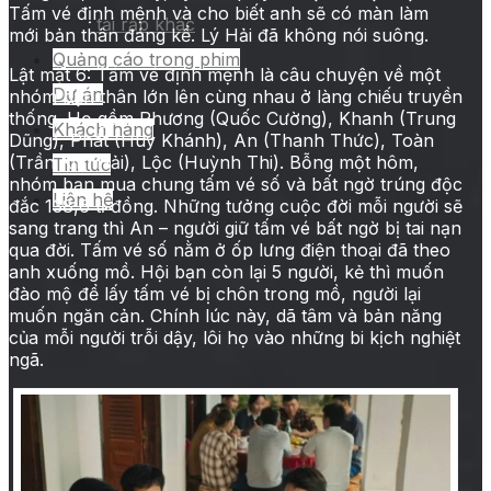
Tấm vé định mệnh và cho biết anh sẽ có màn làm
tại rạp khác
mới bản thân đáng kể. Lý Hải đã không nói suông.
Quảng cáo trong phim
Lật mặt 6: Tấm vé định mệnh là câu chuyện về một
Dự án
nhóm bạn thân lớn lên cùng nhau ở làng chiếu truyền
thống. Họ gồm Phương (Quốc Cường), Khanh (Trung
Khách hàng
Dũng), Phát (Huy Khánh), An (Thanh Thức), Toàn
(Trần Kim Hải), Lộc (Huỳnh Thi). Bỗng một hôm,
Tin tức
nhóm bạn mua chung tấm vé số và bất ngờ trúng độc
Liên hệ
đắc 138,6 tỉ đồng. Những tưởng cuộc đời mỗi người sẽ
sang trang thì An – người giữ tấm vé bất ngờ bị tai nạn
qua đời. Tấm vé số nằm ở ốp lưng điện thoại đã theo
anh xuống mồ. Hội bạn còn lại 5 người, kẻ thì muốn
đào mộ để lấy tấm vé bị chôn trong mồ, người lại
muốn ngăn cản. Chính lúc này, dã tâm và bản năng
của mỗi người trỗi dậy, lôi họ vào những bi kịch nghiệt
ngã.