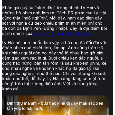
Khán giả quý sự “bình dân” trong chính Lý Hải và
những bộ phim anh làm ra. Cách PR phim của Lý Hải
cũng thật “ngộ nghĩnh”. Mới đây, nam đạo diễn gây
sốt với nghĩa cử đẹp chiếu phim tri ân miễn phí cho
bà con xã Định Yên (Đồng Tháp). Đây là địa điểm bối
cảnh chính của
Lật mặt 6: Tấm vé định mệnh.
Lý Hải nói anh muốn làm vậy vì bà con đã đối đãi với
đoàn phim quá nhiệt tình, ấm áp. Anh cũng trăn trở
khi nhiều người dân nơi đây thổ lộ chưa bao giờ biết
cảm giác xem rạp là gì. Buổi chiếu ken đặc người, ai
cũng hào hứng, bàn tán rôm rả sau khi xem phim, kể
cho nhau nghe về khoảnh khắc họ đã gặp Lý Hải
cùng các nghệ sĩ như thế nào. Chỉ với những khoảnh
khắc như thế, dễ thấy, Lý Hải xứng đáng có một “cõi
riêng” trên thị trường điện ảnh Việt và trong lòng
khán giả.
Dinh thự ma ám – bữa tiệc kinh dị đầy màu sắc xen
lẫn yếu tố hài hước