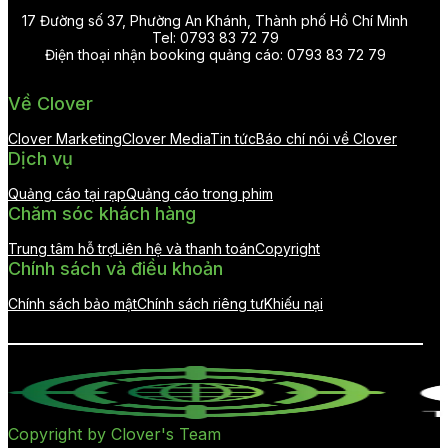
17 Đường số 37, Phường An Khánh, Thành phố Hồ Chí Minh
Tel: 0793 83 72 79
Điện thoại nhận booking quảng cáo: 0793 83 72 79
Về Clover
Clover Marketing
Clover Media
Tin tức
Báo chí nói về Clover
Dịch vụ
Quảng cáo tại rạp
Quảng cáo trong phim
Chăm sóc khách hàng
Trung tâm hỗ trợ
Liên hệ và thanh toán
Copyright
Chính sách và điều khoản
Chính sách bảo mật
Chính sách riêng tư
Khiếu nại
Copyright by Clover's Team