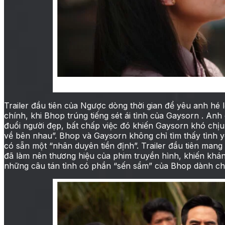
Phim điện ảnh Ngược dòng th
Trailer đầu tiên của Ngược dòng thời gian để yêu anh hé
chính, khi Bhop trúng tiếng sét ái tình của Gaysorn . Anh
đuổi người đẹp, bất chấp việc đó khiến Gaysorn khó chị
về bên nhau”. Bhop và Gaysorn không chỉ tìm thấy tình 
có sẵn một “nhân duyên tiền định”. Trailer đầu tiên man
đã làm nên thương hiệu của phim truyền hình, khiến khán 
những câu tán tỉnh có phần “sến sẩm” của Bhop dành ch