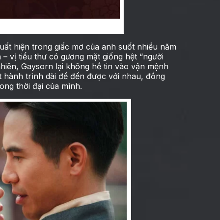
ợc dòng thời gian để yêu anh
xuất hiện trong giấc mơ của anh suốt nhiều năm
 – vị tiểu thư có gương mặt giống hệt “người
nhiên, Gaysorn lại không hề tin vào vận mệnh
ột hành trình dài để đến được với nhau, đồng
rong thời đại của mình.