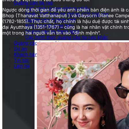
Quảng cáo tại rạp
TVC chiếu trong phòng chiếu
Ngược dòng thời gian để yêu anh phiên bản điện ảnh là 
Chiếu TVC trên hệ thống LCD của rạp
Bhop (Thanavat Vatthanaputi ) và Gaysorn (Ranee Campen
Quảng cáo ở sảnh chờ
(1782-1855). Thực chất, họ chính là hậu duệ được tái sin
Kích hoạt thương hiệu
đại Ayutthaya (1351-1767) – cũng là hai nhân vật chính t
Quảng cáo tại hành lang
một trong hai người vẫn tin vào “định mệnh”.
Các hình thức quảng cáo tại rạp khác
Quảng cáo trong phim
Dự án
Khách hàng
Tin tức
Liên hệ