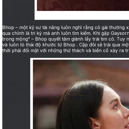
Poster đầu tiên của phim điện ảnh Ngư
Bhop – một kỹ sư tài năng luôn nghĩ rằng cô gái thường 
qua chính là tri kỷ mà anh luôn tìm kiếm. Khi gặp Gaysorn
trong mộng” – Bhop quyết tâm giành lấy trái tim cô. Tuy 
và luôn tỏ thái độ khước từ Bhop . Cặp đôi sẽ trải qua m
thời phải đối mặt với những thử thách và biến cố xảy ra t