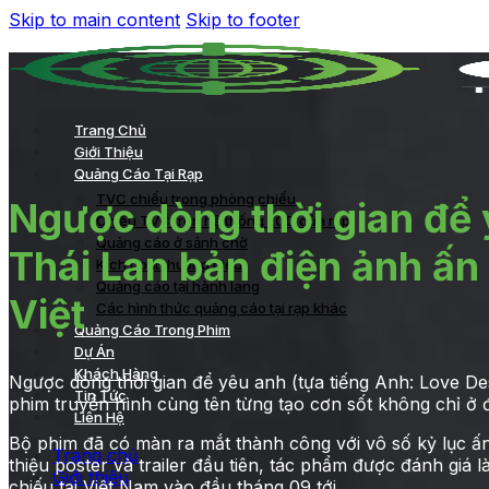
Skip to main content
Skip to footer
Trang Chủ
Giới Thiệu
Quảng Cáo Tại Rạp
TVC chiếu trong phòng chiếu
Ngược dòng thời gian để
Chiếu TVC trên hệ thống LCD của rạp
Quảng cáo ở sảnh chờ
Thái Lan bản điện ảnh ấn
Kích hoạt thương hiệu
Quảng cáo tại hành lang
Việt
Các hình thức quảng cáo tại rạp khác
Quảng Cáo Trong Phim
Dự Án
Khách Hàng
Ngược dòng thời gian để yêu anh (tựa tiếng Anh: Love De
Tin Tức
phim truyền hình cùng tên từng tạo cơn sốt không chỉ ở
Liên Hệ
Bộ phim đã có màn ra mắt thành công với vô số kỷ lục ấn 
Trang chủ
thiệu poster và trailer đầu tiên, tác phẩm được đánh giá 
Giới thiệu
chiếu tại Việt Nam vào đầu tháng 09 tới.