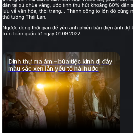
dân tại xứ chùa vàng, ước tính thu hút khoảng 80% dân s
lưu về văn hóa, thời trang… Thành công to lớn đó cũng 
thủ tướng Thái Lan.
Ngược dòng thời gian để yêu anh phiên bản điện ảnh dự ki
trên toàn quốc từ ngày 01.09.2022.
Dinh thự ma ám – bữa tiệc kinh dị đầy
màu sắc xen lẫn yếu tố hài hước