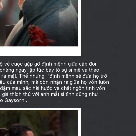
ời gian để yêu anh
 lộ về cuộc gặp gỡ định mệnh giữa cặp đôi
 chàng ngay lập tức bày tỏ sự si mê và theo
u ra mặt. Thế nhưng, “định mệnh sẽ đưa họ trở
yêu của mình, mà còn nhận ra giữa họ vốn luôn
g đậm màu sắc hài hước và chất ngôn tình vốn
giả thích thú với ánh mắt si tình cũng như
o Gaysorn .