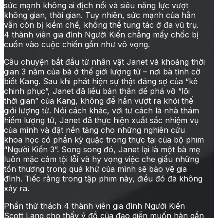
sức mạnh không ai địch nổi và siêu năng lực vượt
không gian, thời gian. Tuy nhiên, sức mạnh của hắn
vẫn còn bị kiềm chế, không thể tung tác ở đa vũ trụ.
4 thành viên gia đình Người Kiến chẳng mấy chốc bị
cuốn vào cuộc chiến gần như vô vọng.
Câu chuyện bắt đầu từ nhân vật Janet và khoảng thời
gian 3 năm của bà ở thế giới lượng tử – nơi bà tình cờ
biết Kang. Sau khi phát hiện sự thật đáng sợ của “kẻ
chinh phục”, Janet đã liều bản thân để phá vỡ “lõi
thời gian” của Kang, không để hắn vượt ra khỏi thế
giới lượng tử. Nói cách khác, với tư cách là nhà thám
hiểm lượng tử, Janet đã thực hiện xuất sắc nhiệm vụ
của mình và đặt nền tảng cho những nghiên cứu
khoa học có phần kỳ quặc trong thực tại của bộ phim
“Người Kiến 3”. Song song đó, Janet lại là một bà mẹ
luôn mặc cảm tội lỗi và hy vọng việc che giấu những
tổn thương trong quá khứ của mình sẽ bảo vệ gia
đình. Tiếc rằng trong tập phim này, điều đó đã không
xảy ra.
Phần thử thách 4 thành viên gia đình Người Kiến
Scott Lang cho thấy ý đồ của đạo diễn muốn hàn gắn