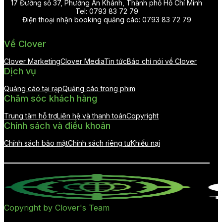
17 Đường số 37, Phường An Khánh, Thành phố Hồ Chí Minh
Tel: 0793 83 72 79
Điện thoại nhận booking quảng cáo: 0793 83 72 79
Về Clover
Clover Marketing
Clover Media
Tin tức
Báo chí nói về Clover
Dịch vụ
Quảng cáo tại rạp
Quảng cáo trong phim
Chăm sóc khách hàng
Trung tâm hỗ trợ
Liên hệ và thanh toán
Copyright
Chính sách và điều khoản
Chính sách bảo mật
Chính sách riêng tư
Khiếu nại
Copyright by Clover's Team