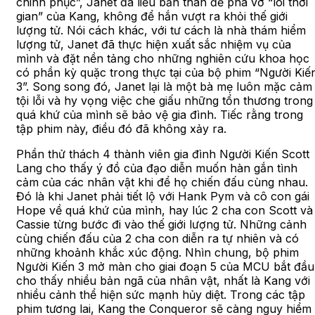
chinh phục”, Janet đã liều bản thân để phá vỡ “lõi thời
gian” của Kang, không để hắn vượt ra khỏi thế giới
lượng tử. Nói cách khác, với tư cách là nhà thám hiểm
lượng tử, Janet đã thực hiện xuất sắc nhiệm vụ của
mình và đặt nền tảng cho những nghiên cứu khoa học
có phần kỳ quặc trong thực tại của bộ phim “Người Kiế
3”. Song song đó, Janet lại là một bà mẹ luôn mặc cảm
tội lỗi và hy vọng việc che giấu những tổn thương trong
quá khứ của mình sẽ bảo vệ gia đình. Tiếc rằng trong
tập phim này, điều đó đã không xảy ra.
Phần thử thách 4 thành viên gia đình Người Kiến Scott
Lang cho thấy ý đồ của đạo diễn muốn hàn gắn tình
cảm của các nhân vật khi để họ chiến đấu cùng nhau.
Đó là khi Janet phải tiết lộ với Hank Pym và cô con gái
Hope về quá khứ của mình, hay lúc 2 cha con Scott và
Cassie từng bước đi vào thế giới lượng tử. Những cảnh
cùng chiến đấu của 2 cha con diễn ra tự nhiên và có
những khoảnh khắc xúc động. Nhìn chung, bộ phim
Người Kiến 3 mở màn cho giai đoạn 5 của MCU bắt đầu
cho thấy nhiều bản ngã của nhân vật, nhất là Kang với
nhiều cảnh thể hiện sức mạnh hủy diệt. Trong các tập
phim tương lai, Kang the Conqueror sẽ càng nguy hiểm