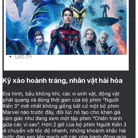
tại rạp khác
Quảng cáo trong phim
Dự án
Khách hàng
Tin tức
Liên hệ
“Người Kiến 3” – phim siêu anh hùng ra rạp từ ngày
17-2
Kỹ xảo hoành tráng, nhân vật hài hòa
Địa hình, bầu không khí, các vi sinh vật, động vật
phát quang và dòng thời gian của bộ phim “Người
Kiến 3” mới nhất không giống bất cứ một bộ phim
Marvel nào trước đây, đôi lúc nó tạo cho khán giả
cảm giác như đang xem một tập phim “Chiến tranh
giữa các vì sao”. Hơn 2 giờ của bộ phim Người Kiến 3
di chuyển với tốc độ nhanh, những khoảnh khắc hài
hước đan xen liền mạch với các pha hành động giúp