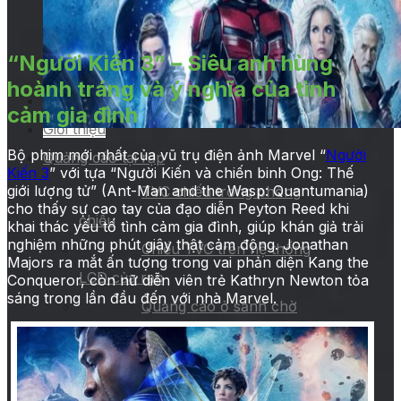
“Người Kiến 3” – Siêu anh hùng
hoành tráng và ý nghĩa của tình
Trang chủ
cảm gia đình
Giới thiệu
Bộ phim mới nhất của vũ trụ điện ảnh Marvel “
Người
Quảng cáo tại rạp
Kiến 3
” với tựa “Người Kiến và chiến binh Ong: Thế
giới lượng tử” (Ant-Man and the Wasp: Quantumania)
TVC chiếu trong phòng
cho thấy sự cao tay của đạo diễn Peyton Reed khi
chiếu
khai thác yếu tố tình cảm gia đình, giúp khán giả trải
nghiệm những phút giây thật cảm động. Jonathan
Chiếu TVC trên hệ thống
Majors ra mắt ấn tượng trong vai phản diện Kang the
LCD của rạp
Conqueror, còn nữ diễn viên trẻ Kathryn Newton tỏa
sáng trong lần đầu đến với nhà Marvel.
Quảng cáo ở sảnh chờ
Kích hoạt thương hiệu
Quảng cáo tại hành lang
Các hình thức quảng cáo