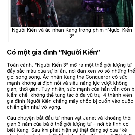
Người Kiến và ác nhân Kang trong phim “Người Kiến
3”
Có một gia đình “Người Kiến”
Toàn cảnh, “Người Kiến 3” mở ra một thế giới lượng tử
đầy sắc màu của sự bí ẩn, nơi đan xen vô số những thế
giới song song. Ác nhân Kang the Conqueror có sức
mạnh không ai địch nổi và siêu năng lực vượt không
gian, thời gian. Tuy nhiên, sức mạnh của hắn vẫn còn b
kiềm chế, không thể tung tác ở đa vũ trụ. 4 thành viên
gia đình Người Kiến chẳng mấy chốc bị cuốn vào cuộc
chiến gần như vô vọng.
Câu chuyện bắt đầu từ nhân vật Janet và khoảng thời
gian 3 năm của bà ở thế giới lượng tử – nơi bà tình cờ
biết Kang. Sau khi phát hiện sự thật đáng sợ của “kẻ