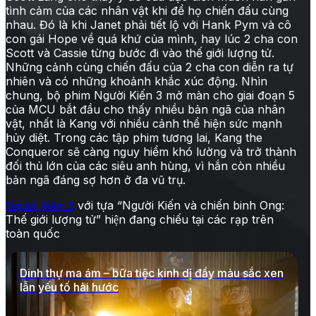
tình cảm của các nhân vật khi để họ chiến đấu cùng
nhau. Đó là khi Janet phải tiết lộ với Hank Pym và cô
con gái Hope về quá khứ của mình, hay lúc 2 cha con
Scott và Cassie từng bước đi vào thế giới lượng tử.
Những cảnh cùng chiến đấu của 2 cha con diễn ra tự
nhiên và có những khoảnh khắc xúc động. Nhìn
chung, bộ phim Người Kiến 3 mở màn cho giai đoạn 5
của MCU bắt đầu cho thấy nhiều bản ngã của nhân
vật, nhất là Kang với nhiều cảnh thể hiện sức mạnh
hủy diệt. Trong các tập phim tương lai, Kang the
Conqueror sẽ càng nguy hiểm khó lường và trở thành
đối thủ lớn của các siêu anh hùng, vì hắn còn nhiều
bản ngã đáng sợ hơn ở đa vũ trụ.
Người Kiến 3
với tựa “Người Kiến và chiến binh Ong:
Thế giới lượng tử” hiện đang chiếu tại các rạp trên
toàn quốc
Dinh thự ma ám – bữa tiệc kinh dị đầy màu sắc xen
lẫn yếu tố hài hước