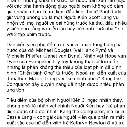
nhanh, những khoảnh khắc hài hước đan xen liền mạc
với các pha hành động giúp người xem không có cảm
giác nhàm chán là ưu điểm đầu tiên. Tài tử Paul Rudd
giữ vững phong độ là một Người Kiến Scott Lang vui
nhộn với mọi người và oai hùng trước kẻ thù, dẫu nhiều
ý kiến cho rằng vai diễn lần này của anh “hơi nhạt” so
với 2 tập phim trước.
Dàn diễn viên phụ đều tròn vai với màn tung hứng hài
hước của đôi Michael Douglas (vai Hank Pym) và
Michelle Pfieffer (Janet van Dyne). Nhân vật Hope van
Dyne của Evangeline Lily tuy không thật sự lôi cuốn
nhưng là phần không thể thiếu của loạt phim đã định
hình “Chiến binh Ong” từ trước. Ngoài ra, diễn xuất của
Jonathon Majors trong vai “kẻ chinh phục” Kang the
Conqueror đầy quyền năng đã nhận được nhiều phản
ứng tích
Tiêu điểm của bộ phim Người Kiến 3, ngạc nhiên thay,
không phải là nhân vật chính Người Kiến hay “kẻ phản
diện được chờ đợi nhất” Kang the Conqueror, mà lại là
Cassie Lang – con gái của Người Kiến qua phần ra mắt
xuất sắc của nữ diễn viên trẻ Kathryn Newton ở Vũ trụ