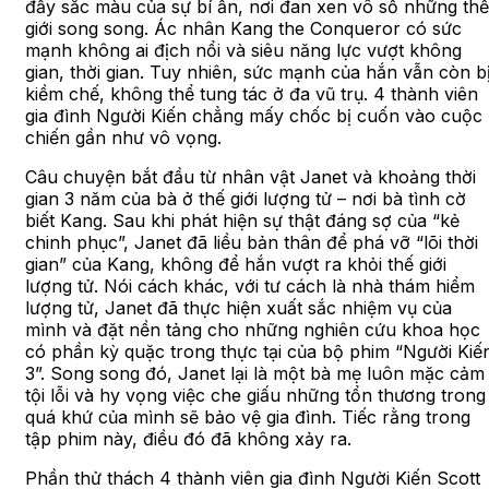
đầy sắc màu của sự bí ẩn, nơi đan xen vô số những thế
giới song song. Ác nhân Kang the Conqueror có sức
mạnh không ai địch nổi và siêu năng lực vượt không
gian, thời gian. Tuy nhiên, sức mạnh của hắn vẫn còn b
kiềm chế, không thể tung tác ở đa vũ trụ. 4 thành viên
gia đình Người Kiến chẳng mấy chốc bị cuốn vào cuộc
chiến gần như vô vọng.
Câu chuyện bắt đầu từ nhân vật Janet và khoảng thời
gian 3 năm của bà ở thế giới lượng tử – nơi bà tình cờ
biết Kang. Sau khi phát hiện sự thật đáng sợ của “kẻ
chinh phục”, Janet đã liều bản thân để phá vỡ “lõi thời
gian” của Kang, không để hắn vượt ra khỏi thế giới
lượng tử. Nói cách khác, với tư cách là nhà thám hiểm
lượng tử, Janet đã thực hiện xuất sắc nhiệm vụ của
mình và đặt nền tảng cho những nghiên cứu khoa học
có phần kỳ quặc trong thực tại của bộ phim “Người Kiế
3”. Song song đó, Janet lại là một bà mẹ luôn mặc cảm
tội lỗi và hy vọng việc che giấu những tổn thương trong
quá khứ của mình sẽ bảo vệ gia đình. Tiếc rằng trong
tập phim này, điều đó đã không xảy ra.
Phần thử thách 4 thành viên gia đình Người Kiến Scott