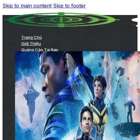
Skip to main content
Skip to footer
Trang Chủ
Giới Thiệu
Quảng Cáo Tại Rạp
TVC chiếu trong phòng chiếu
Chiếu TVC trên hệ thống LCD của rạp
Quảng cáo ở sảnh chờ
Kích hoạt thương hiệu
Quảng cáo tại hành lang
Các hình thức quảng cáo tại rạp khác
Quảng Cáo Trong Phim
Dự Án
Khách Hàng
Tin Tức
Liên Hệ