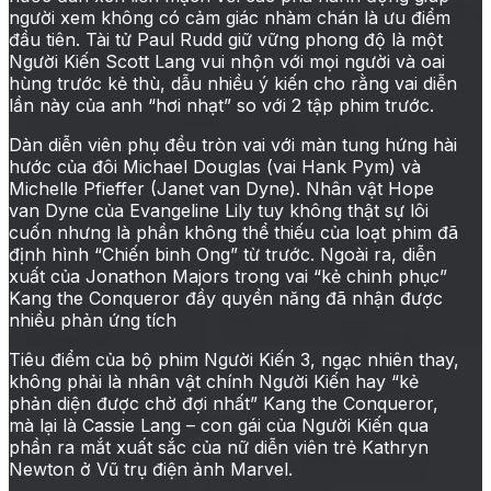
người xem không có cảm giác nhàm chán là ưu điểm
đầu tiên. Tài tử Paul Rudd giữ vững phong độ là một
Người Kiến Scott Lang vui nhộn với mọi người và oai
hùng trước kẻ thù, dẫu nhiều ý kiến cho rằng vai diễn
lần này của anh “hơi nhạt” so với 2 tập phim trước.
Dàn diễn viên phụ đều tròn vai với màn tung hứng hài
hước của đôi Michael Douglas (vai Hank Pym) và
Michelle Pfieffer (Janet van Dyne). Nhân vật Hope
van Dyne của Evangeline Lily tuy không thật sự lôi
cuốn nhưng là phần không thể thiếu của loạt phim đã
định hình “Chiến binh Ong” từ trước. Ngoài ra, diễn
xuất của Jonathon Majors trong vai “kẻ chinh phục”
Kang the Conqueror đầy quyền năng đã nhận được
nhiều phản ứng tích
Tiêu điểm của bộ phim Người Kiến 3, ngạc nhiên thay,
không phải là nhân vật chính Người Kiến hay “kẻ
phản diện được chờ đợi nhất” Kang the Conqueror,
mà lại là Cassie Lang – con gái của Người Kiến qua
phần ra mắt xuất sắc của nữ diễn viên trẻ Kathryn
Newton ở Vũ trụ điện ảnh Marvel.