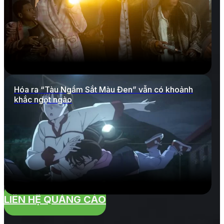
Hóa ra “Tàu Ngầm Sắt Màu Đen” vẫn có khoảnh
khắc ngọt ngào
LIÊN HỆ QUẢNG CÁO