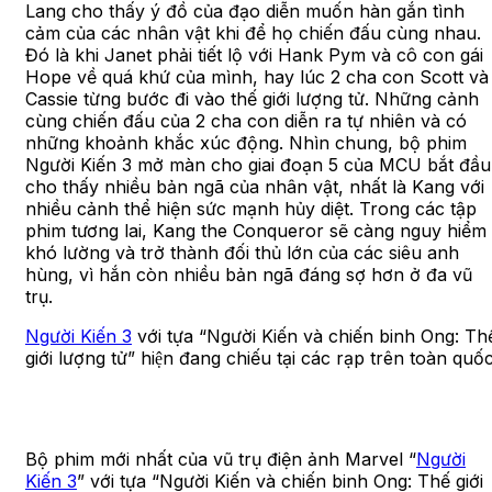
Lang cho thấy ý đồ của đạo diễn muốn hàn gắn tình
cảm của các nhân vật khi để họ chiến đấu cùng nhau.
Đó là khi Janet phải tiết lộ với Hank Pym và cô con gái
Hope về quá khứ của mình, hay lúc 2 cha con Scott và
Cassie từng bước đi vào thế giới lượng tử. Những cảnh
cùng chiến đấu của 2 cha con diễn ra tự nhiên và có
những khoảnh khắc xúc động. Nhìn chung, bộ phim
Người Kiến 3 mở màn cho giai đoạn 5 của MCU bắt đầu
cho thấy nhiều bản ngã của nhân vật, nhất là Kang với
nhiều cảnh thể hiện sức mạnh hủy diệt. Trong các tập
phim tương lai, Kang the Conqueror sẽ càng nguy hiểm
khó lường và trở thành đối thủ lớn của các siêu anh
hùng, vì hắn còn nhiều bản ngã đáng sợ hơn ở đa vũ
trụ.
Người Kiến 3
với tựa “Người Kiến và chiến binh Ong: Th
giới lượng tử” hiện đang chiếu tại các rạp trên toàn quố
Bộ phim mới nhất của vũ trụ điện ảnh Marvel “
Người
Kiến 3
” với tựa “Người Kiến và chiến binh Ong: Thế giới