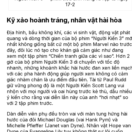
17-2
Kỹ xảo hoành tráng, nhân vật hài hòa
Địa hình, bầu không khí, các vi sinh vật, động vật phát
quang và dòng thời gian của bộ phim “Người Kiến 3” mớ
nhất không giống bất cứ một bộ phim Marvel nào trước
đây, đôi lúc nó tạo cho khán giả cảm giác như đang
xem một tập phim “Chiến tranh giữa các vì sao”. Hơn 2
giờ của bộ phim Người Kiến 3 di chuyển với tốc độ
nhanh, những khoảnh khắc hài hước đan xen liền mạc
với các pha hành động giúp người xem không có cảm
giác nhàm chán là ưu điểm đầu tiên. Tài tử Paul Rudd
giữ vững phong độ là một Người Kiến Scott Lang vui
nhộn với mọi người và oai hùng trước kẻ thù, dẫu nhiều
ý kiến cho rằng vai diễn lần này của anh “hơi nhạt” so
với 2 tập phim trước.
Dàn diễn viên phụ đều tròn vai với màn tung hứng hài
hước của đôi Michael Douglas (vai Hank Pym) và
Michelle Pfieffer (Janet van Dyne). Nhân vật Hope van
Dyne của Evangeline Lily tuy không thật sự lôi cuốn