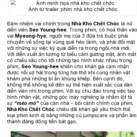
Ảnh từ trailer phim nhà kho chết chóc
Đảm nhiệm vai chính trong
Nhà Kho Chết Chóc
là nữ
diễn viên
Seo Young-hee
. Trong phim, cô hoá thân và
vai
Myeong-hye
, người mẹ của 3 đứa trẻ buộc phải
chuyển về sống tại vùng quê hẻo lánh, và phải đối mặt
với những sự việc kỳ quái diễn ra trong ngôi nhà mới.
Với diễn xuất ấn tượng từ biểu cảm gương mặt, ánh mắt
có chiều sâu cho tới những tạo hình khác nhau trong
phim,
Seo Young-hee
khiến cho khán giả cảm nhận
được nỗi sợ hãi trong từng hơi thở khi cùng nhân vật
khám phá những bí ẩn khủng khiếp. Bên cạnh đó,
không thể không kể đến sự thể hiện xuất sắc của dàn
diễn viên nhí trong phim. Với sự chu đáo trong việc tạo
hình nhân vật, những góc máy nghiêng lạ nhằm lột tả
sự
“méo mó”
của căn nhà – bối cảnh chính của phim,
Nhà Kho Chết Chóc
chiêu đãi khán giả yêu thích thể
loại phim kinh dị bằng những cú jumpscare và phần âm
thanh đáng đồng tiền bát gạo.