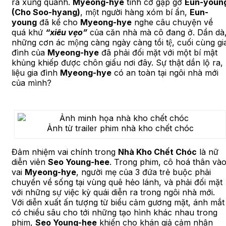
ra xung quanh.
Myeong-hye
tình cờ gặp gỡ
Eun-youn
(Cho Soo-hyang)
, một người hàng xóm bí ẩn,
Eun-
young
đã kể cho
Myeong-hye
nghe câu chuyện về
quá khứ
“xiêu vẹo”
của căn nhà mà cô đang ở. Dần dà
những cơn ác mộng càng ngày càng tồi tệ, cuối cùng gi
đình của
Myeong-hye
đã phải đối mặt với một bí mật
khủng khiếp được chôn giấu nơi đây. Sự thật dần lộ ra,
liệu gia đình
Myeong-hye
có an toàn tại ngôi nhà mới
của mình?
Ảnh từ trailer phim nhà kho chết chóc
Đảm nhiệm vai chính trong
Nhà Kho Chết Chóc
là nữ
diễn viên
Seo Young-hee
. Trong phim, cô hoá thân và
vai
Myeong-hye
, người mẹ của 3 đứa trẻ buộc phải
chuyển về sống tại vùng quê hẻo lánh, và phải đối mặt
với những sự việc kỳ quái diễn ra trong ngôi nhà mới.
Với diễn xuất ấn tượng từ biểu cảm gương mặt, ánh mắt
có chiều sâu cho tới những tạo hình khác nhau trong
phim,
Seo Young-hee
khiến cho khán giả cảm nhận