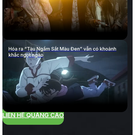
Hóa ra “Tàu Ngầm Sắt Màu Đen” vẫn có khoảnh
khắc ngọt ngào
LIÊN HỆ QUẢNG CÁO