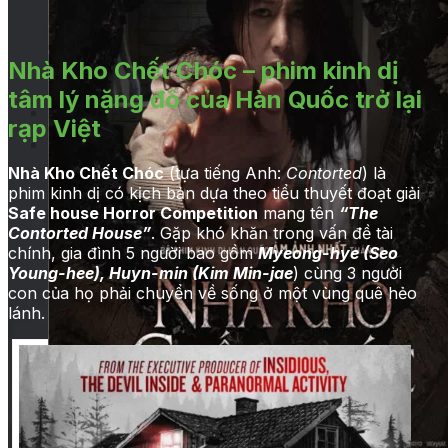
Nhà Kho Chết Chóc – phim kinh dị
tâm lý nặng đô của Hàn Quốc trở lại
Trang chủ
rạp Việt
Giới thiệu
Nhà Kho Chết Chóc
(tựa tiếng Anh:
Contorted
) là
Quảng cáo tại rạp
phim kinh dị có kịch bản dựa theo tiểu thuyết đoạt giải
Safe house Horror Competition
mang tên
“The
TVC chiếu trong phòng
Contorted House”
. Gặp khó khăn trong vấn đề tài
chiếu
chính, gia đình 5 người bao gồm
Myeong-hye (Seo
Young-hee), Huyn-min (Kim Min-jae
) cùng 3 người
Chiếu TVC trên hệ thống
con của họ phải chuyển về sống ở một vùng quê hẻo
LCD của rạp
lánh.
Quảng cáo ở sảnh chờ
Kích hoạt thương hiệu
Quảng cáo tại hành lang
Các hình thức quảng cáo