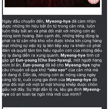
Nhà kho chết chóc ảnh
Ngày đầu chuyển đến,
Myeong-hye
đã cảm nhận
được những tín hiệu bất ổn từ trong căn nhà, luôn
luôn thấy bất an và phải đối măt với những cơn ác
mộng kinh hoàng. Bên cạnh đó, những tiếng động lạ
phát ra từ căn nhà kho vốn được khóa kín cùng hàng
loạt những sự việc kỳ lạ liên tiếp xảy ra khiến cô phát
điên và quyết tâm tìm hiểu nguồn cơn của những điều
kỳ lạ đang diễn ra xung quanh.
Myeong-hye
tình cờ
gặp gỡ
Eun-young (Cho Soo-hyang)
, một người hàng
xóm bí ẩn,
Eun-young
đã kể cho
Myeong-hye
nghe
câu chuyện về quá khứ
“xiêu vẹo”
của căn nhà mà
cô đang ở. Dần dà, những cơn ác mộng càng ngày
càng tồi tệ, cuối cùng gia đình của
Myeong-hye
đã
phải đối mặt với một bí mật khủng khiếp được chôn
giấu nơi đây. Sự thật dần lộ ra, liệu gia đình
Myeong-
hye
có an toàn tại ngôi nhà mới của mình?