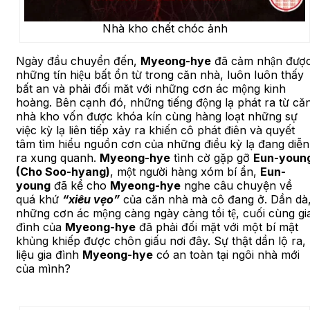
Nhà kho chết chóc ảnh
Ngày đầu chuyển đến,
Myeong-hye
đã cảm nhận đượ
những tín hiệu bất ổn từ trong căn nhà, luôn luôn thấy
bất an và phải đối măt với những cơn ác mộng kinh
hoàng. Bên cạnh đó, những tiếng động lạ phát ra từ că
nhà kho vốn được khóa kín cùng hàng loạt những sự
việc kỳ lạ liên tiếp xảy ra khiến cô phát điên và quyết
tâm tìm hiểu nguồn cơn của những điều kỳ lạ đang diễn
ra xung quanh.
Myeong-hye
tình cờ gặp gỡ
Eun-youn
(Cho Soo-hyang)
, một người hàng xóm bí ẩn,
Eun-
young
đã kể cho
Myeong-hye
nghe câu chuyện về
quá khứ
“xiêu vẹo”
của căn nhà mà cô đang ở. Dần dà
những cơn ác mộng càng ngày càng tồi tệ, cuối cùng gi
đình của
Myeong-hye
đã phải đối mặt với một bí mật
khủng khiếp được chôn giấu nơi đây. Sự thật dần lộ ra,
liệu gia đình
Myeong-hye
có an toàn tại ngôi nhà mới
của mình?