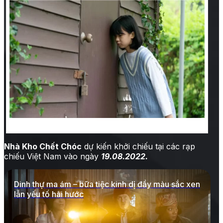
Ảnh từ trailer phim nhà kho chết chóc
Nhà Kho Chết Chóc
dự kiến khởi chiếu tại các rạp
chiếu Việt Nam vào ngày
1
9.08.2022.
Dinh thự ma ám – bữa tiệc kinh dị đầy màu sắc xen
lẫn yếu tố hài hước