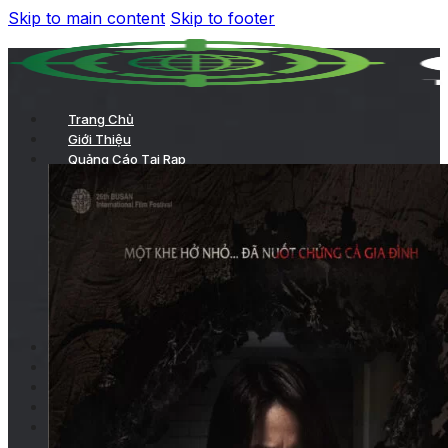
Skip to main content
Skip to footer
Trang Chủ
Giới Thiệu
Quảng Cáo Tại Rạp
TVC chiếu trong phòng chiếu
Chiếu TVC trên hệ thống LCD của rạp
Quảng cáo ở sảnh chờ
Kích hoạt thương hiệu
Quảng cáo tại hành lang
Các hình thức quảng cáo tại rạp khác
Quảng Cáo Trong Phim
Dự Án
Khách Hàng
Tin Tức
Liên Hệ