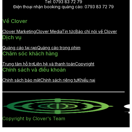
Tel: 0793 83 72 79
Điện thoại nhận booking quảng cáo: 0793 83 72 79
Về Clover
Clover Marketing
Clover Media
Tin tức
Báo chí nói về Clover
Dịch vụ
Quảng cáo tại rạp
Quảng cáo trong phim
Chăm sóc khách hàng
Trung tâm hỗ trợ
Liên hệ và thanh toán
Copyright
Chính sách và điều khoản
Chính sách bảo mật
Chính sách riêng tư
Khiếu nại
Copyright by Clover's Team