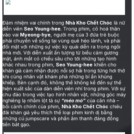
Ảnh từ trailer phim nhà kho chết chóc
Đảm nhiệm vai chính trong
Nhà Kho Chết Chóc
là nữ
diễn viên
Seo Young-hee
. Trong phim, cô hoá thân
vào vai
Myeong-hye
, người mẹ của 3 đứa trẻ buộc
phải chuyển về sống tại vùng quê hẻo lánh, và phải
đối mặt với những sự việc kỳ quái diễn ra trong ngôi
nhà mới. Với diễn xuất ấn tượng từ biểu cảm gương
mặt, ánh mắt có chiều sâu cho tới những tạo hình
khác nhau trong phim,
Seo Young-hee
khiến cho
khán giả cảm nhận được nỗi sợ hãi trong từng hơi thở
khi cùng nhân vật khám phá những bí ẩn khủng
khiếp. Bên cạnh đó, không thể không kể đến sự thể
hiện xuất sắc của dàn diễn viên nhí trong phim. Với sự
chu đáo trong việc tạo hình nhân vật, những góc máy
nghiêng lạ nhằm lột tả sự
“méo mó”
của căn nhà –
bối cảnh chính của phim,
Nhà Kho Chết Chóc
chiêu
đãi khán giả yêu thích thể loại phim kinh dị bằng
những cú jumpscare và phần âm thanh đáng đồng
tiền bát gạo.