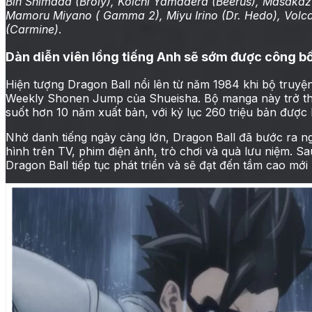
Bin Shimada (Broly), Kōichi Yamadera (Beerus), Masakaz
Mamoru Miyano ( Gamma 2), Miyu Irino (Dr. Hedo), Volc
(Carmine)
.
Dàn diễn viên lồng tiếng Anh sẽ sớm được công bố
Hiện tượng Dragon Ball nổi lên từ năm 1984 khi bộ truyện
Weekly Shonen Jump của Shueisha. Bộ manga này trở th
suốt hơn 10 năm xuất bản, với kỷ lục 260 triệu bản được bá
Nhờ danh tiếng ngày càng lớn, Dragon Ball đã bước ra ng
hình trên TV, phim điện ảnh, trò chơi và quà lưu niệm. S
Dragon Ball tiếp tục phát triển và sẽ đạt đến tầm cao mớ