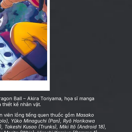
RO
agon Ball – Akira Toriyama, họa sĩ manga
 thiết kế nhân vật.
n viên lồng tiếng quen thuốc gồm
Masako
lo), Yūko Minaguchi (Pan), Ryō Horikawa
 Takeshi Kusao (Trunks), Miki Itō (Android 18),