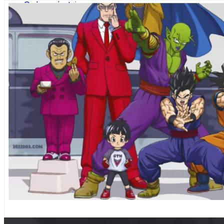
Quảng cáo tại rạp
TVC chiếu trong phòng chiếu
Chiếu TVC trên hệ thống LCD của rạp
Quảng cáo ở sảnh chờ
Kích hoạt thương hiệu
Quảng cáo tại hành lang
Các hình thức quảng cáo tại rạp khác
Quảng cáo trong phim
Dự án
Khách hàng
Tin tức
Liên hệ
PHIM DRAGON BALL SUPER: S