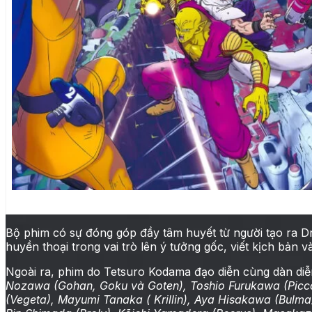
DRAGON BALL SUPER: SUPER HE
Bộ phim có sự đóng góp đầy tâm huyết từ người tạo ra Dr
huyền thoại trong vai trò lên ý tưởng gốc, viết kịch bản và
Ngoài ra, phim do Tetsuro Kodama đạo diễn cùng dàn diễ
Nozawa (Gohan, Goku và Goten), Toshio Furukawa (Picco
(Vegeta), Mayumi Tanaka ( Krillin), Aya Hisakawa (Bulma),