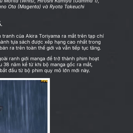
u Morita (Whis), Hiroshi Kamiya (Gamma 1),
ano Ota (Magenta) và Ryota Takeuchi
.
 tranh của Akira Toriyama ra mắt trên tạp chí
ành tựa sách được xếp hạng cao nhất trong
n ra trên toàn thế giới và vẫn tiếp tục tăng.
oài ranh giới manga để trở thành phim hoạt
au 38 năm kể từ khi bộ manga gốc ra mắt,
i bắt đầu từ bộ phim quy mô lớn mới này.