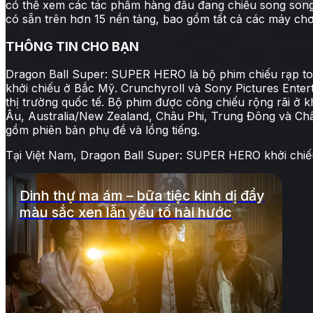
có thể xem các tác phẩm hàng đầu đang chiếu song song 
có sẵn trên hơn 15 nền tảng, bao gồm tất cả các máy chơ
THÔNG TIN CHO BẠN
Dragon Ball Super: SUPER HERO là bộ phim chiếu rạp toà
khởi chiếu ở Bắc Mỹ. Crunchyroll và Sony Pictures Enter
thị trường quốc tế. Bộ phim được công chiếu rộng rãi ở
Âu, Australia/New Zealand, Châu Phi, Trung Đông và Ch
gồm phiên bản phụ đề và lồng tiếng.
Tại Việt Nam, Dragon Ball Super: SUPER HERO khởi chiế
Dinh thự ma ám – bữa tiệc kinh dị đầy
màu sắc xen lẫn yếu tố hài hước