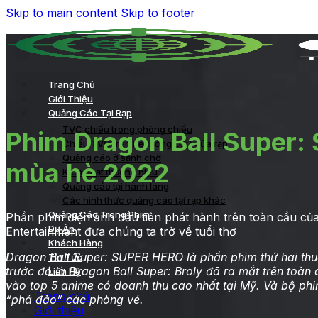
Skip to main content
Skip to footer
Trang Chủ
Giới Thiệu
Quảng Cáo Tại Rạp
TVC chiếu trong phòng chiếu
Phim Dragon Ball Super:
Chiếu TVC trên hệ thống LCD của rạp
Quảng cáo ở sảnh chờ
mùa hè 2022
Kích hoạt thương hiệu
Quảng cáo tại hành lang
Các hình thức quảng cáo tại rạp khác
Quảng Cáo Trong Phim
Phần phim điện ảnh đầu tiên phát hành trên toàn cầu của
Dự Án
Entertainment đưa chúng ta trở về tuổi thơ
Khách Hàng
Dragon Ball Super: SUPER HERO là phần phim thứ hai thu
Tin Tức
trước đó là Dragon Ball Super: Broly đã ra mắt trên toàn
Liên Hệ
vào top 5 anime có doanh thu cao nhất tại Mỹ. Và bộ p
Trang chủ
“phá đảo” các phòng vé.
Giới thiệu