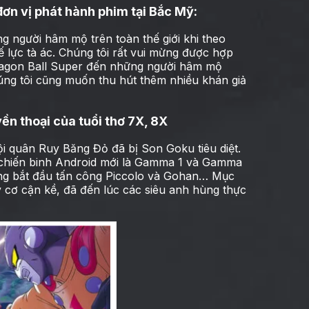
đơn vị phát hành phim tại Bắc Mỹ:
g người hâm mộ trên toàn thế giới khi theo
ế lực tà ác. Chúng tôi rất vui mừng được hợp
Dragon Ball Super đến những người hâm mộ
úng tôi cũng muốn thu hút thêm nhiều khán giả
ền thoại của tuổi thơ 7X, 8X
 quân Ruy Băng Đỏ đã bị Son Goku tiêu diệt.
 chiến binh Android mới là Gamma 1 và Gamma
úng bắt đầu tấn công Piccolo và Gohan… Mục
 cơ cận kề, đã đến lúc các siêu anh hùng thực