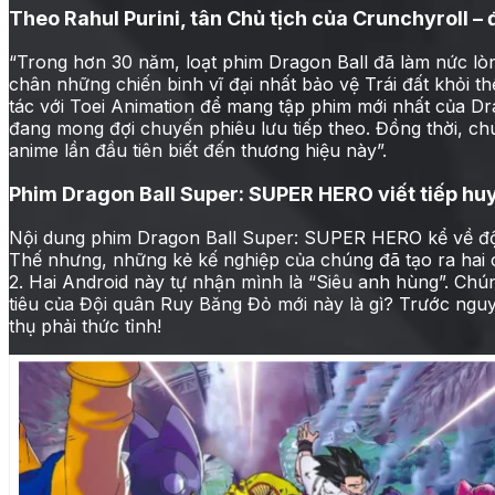
Theo Rahul Purini, tân Chủ tịch của Crunchyroll – 
“Trong hơn 30 năm, loạt phim Dragon Ball đã làm nức lòn
chân những chiến binh vĩ đại nhất bảo vệ Trái đất khỏi th
tác với Toei Animation để mang tập phim mới nhất của 
đang mong đợi chuyến phiêu lưu tiếp theo. Đồng thời, ch
anime lần đầu tiên biết đến thương hiệu này”.
Phim Dragon Ball Super: SUPER HERO viết tiếp huy
Nội dung phim Dragon Ball Super: SUPER HERO kể về đội
Thế nhưng, những kẻ kế nghiệp của chúng đã tạo ra hai
2. Hai Android này tự nhận mình là “Siêu anh hùng”. Ch
tiêu của Đội quân Ruy Băng Đỏ mới này là gì? Trước nguy
thụ phải thức tỉnh!