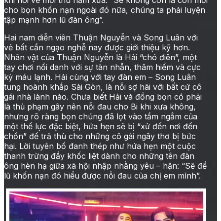
cho bọn khốn nạn ngoài đó nữa, chúng ta phải luyện
tập mạnh hơn lũ đàn ông”.
Hai nam diễn viên Thuận Nguyễn và Song Luân với
vẻ bất cần ngạo nghễ nay được giới thiệu kỹ hơn.
Nhân vật của Thuận Nguyễn là Hải “chó điên”, một
tay chơi nổi danh với sự tàn nhẫn, thâm hiểm và cực
kỳ máu lạnh. Hải cùng với tay đàn em – Song Luân
tung hoành khắp Sài Gòn, là nỗi sợ hãi với bất cứ cô
gái nhà lành nào. Chưa biết Hải và đồng bọn có phải
là thủ phạm gây nên nỗi đau cho Bi khi xưa không,
nhưng rõ ràng bọn chúng đã lọt vào tầm ngắm của
một thế lực đặc biệt, hứa hẹn sẽ bị “xử đến nơi đến
chốn” để trả thù cho những cô gái ngây thơ bị bức
hại. Lời tuyên bố đanh thép như hứa hẹn một cuộc
thanh trừng đầy khốc liệt dành cho những tên đàn
ông hèn hạ giữa xã hội nhập nhằng yêu – hận: “Sẽ để
lũ khốn nạn đó hiểu được nỗi đau của chị em mình”.