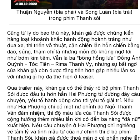
Thuận Nguyễn (bìa phải) và Song Luân (bìa trái)
trong phim Thanh sói
Cũng từ lý do báo thù này, khán giả được chứng kiến
hàng loạt khoảnh khắc hành động hoành tráng như
đua xe, thi triển võ thuật, cận chiến lẫn hỗn chiến bằng
dao, súng, thậm chí là những món đồ không ngờ tới
như bơm kim tiêm. Vẫn là ba “bông hồng lửa” Đồng Án
Quỳnh – Tóc Tiên – Rima Thanh Vy, nhưng sự bất ngờ
của khán giả còn được tăng tiến hơn gấp nhiều lần so
với những gì họ đã thể hiện ở teaser.
Qua trailer này, khán giả có thể thấy rõ bộ phim Thanh
Sói được đầu tư hơn hẳn Hai Phượng từ đường dây câu
chuyện, yếu tố hành động cho tới yếu tố giải trí. Nếu
như Hai Phượng chỉ có một nữ chính do Ngô Thanh
Vân đảm nhiệm, thì độ máu lửa của Thanh Sói được
cộng hưởng thêm nhiều lần khi có đến ba nàng “đả nữ”
xuất hiện. Nếu câu chuyện ở Hai Phượng chỉ nghiêng
về tâm lý và tình mẫu tử của nữ chính thì ở bộ phim
Thanh Sói, khán giả được thoả mãn ở cả phần nghe lẫ