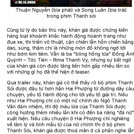
Thuận Nguyễn (bìa phải) và Song Luân (bìa trái)
trong phim Thanh sói
Cũng từ lý do báo thù này, khán giả được chứng kiến
hàng loạt khoảnh khắc hành động hoành tráng như
đua xe, thi triển võ thuật, cận chiến lẫn hỗn chiến bằng
dao, súng, thậm chí là những món đồ không ngờ tới
như bơm kim tiêm. Vẫn là ba “bông hồng lửa” Đồng Án
Quỳnh – Tóc Tiên – Rima Thanh Vy, nhưng sự bất ngờ
của khán giả còn được tăng tiến hơn gấp nhiều lần so
với những gì họ đã thể hiện ở teaser.
Qua trailer này, khán giả có thể thấy rõ bộ phim Thanh
Sói được đầu tư hơn hẳn Hai Phượng từ đường dây câu
chuyện, yếu tố hành động cho tới yếu tố giải trí. Nếu
như Hai Phượng chỉ có một nữ chính do Ngô Thanh
Vân đảm nhiệm, thì độ máu lửa của Thanh Sói được
cộng hưởng thêm nhiều lần khi có đến ba nàng “đả nữ”
xuất hiện. Nếu câu chuyện ở Hai Phượng chỉ nghiêng
về tâm lý và tình mẫu tử của nữ chính thì ở bộ phim
Thanh Sói, khán giả được thoả mãn ở cả phần nghe lẫ