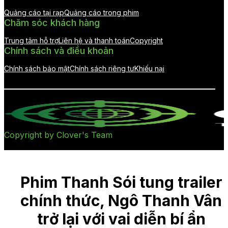
Quảng cáo tại rạp
Quảng cáo trong phim
Chăm sóc khách hàng
Trung tâm hỗ trợ
Liên hệ và thanh toán
Copyright
Chính sách và điều khoản
Chính sách bảo mật
Chính sách riêng tư
Khiếu nại
Copyright by Clover's Team
Phim Thanh Sói tung trailer
chính thức, Ngô Thanh Vân
trở lại với vai diễn bí ẩn