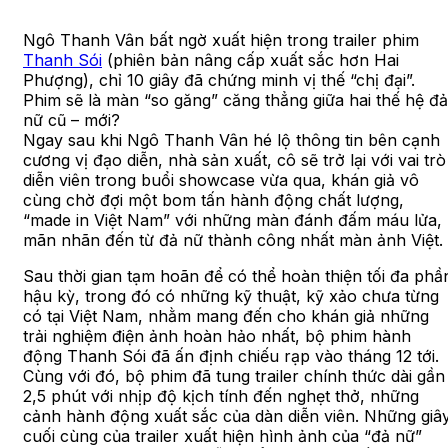
Ngô Thanh Vân bất ngờ xuất hiện trong trailer phim
Thanh Sói
(phiên bản nâng cấp xuất sắc hơn Hai
Phượng), chỉ 10 giây đã chứng minh vị thế “chị đại”.
Phim sẽ là màn “so găng” căng thẳng giữa hai thế hệ đả
nữ cũ – mới?
Ngay sau khi Ngô Thanh Vân hé lộ thông tin bên cạnh
cương vị đạo diễn, nhà sản xuất, cô sẽ trở lại với vai trò
diễn viên trong buổi showcase vừa qua, khán giả vô
cùng chờ đợi một bom tấn hành động chất lượng,
“made in Việt Nam” với những màn đánh đấm máu lửa,
mãn nhãn đến từ đả nữ thành công nhất màn ảnh Việt.
Sau thời gian tạm hoãn để có thể hoàn thiện tối đa phầ
hậu kỳ, trong đó có những kỹ thuật, kỹ xảo chưa từng
có tại Việt Nam, nhằm mang đến cho khán giả những
trải nghiệm điện ảnh hoàn hảo nhất, bộ phim hành
động Thanh Sói đã ấn định chiếu rạp vào tháng 12 tới.
Cùng với đó, bộ phim đã tung trailer chính thức dài gần
2,5 phút với nhịp độ kịch tính đến nghẹt thở, những
cảnh hành động xuất sắc của dàn diễn viên. Những giâ
cuối cùng của trailer xuất hiện hình ảnh của “đả nữ”