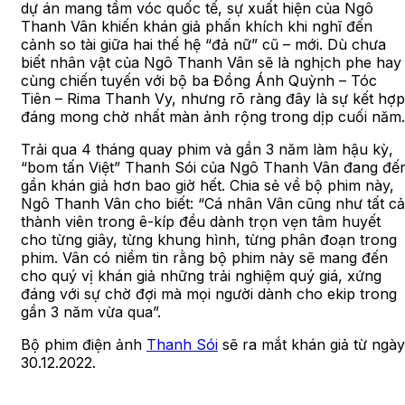
dự án mang tầm vóc quốc tế, sự xuất hiện của Ngô
Thanh Vân khiến khán giả phấn khích khi nghĩ đến
cảnh so tài giữa hai thế hệ “đả nữ” cũ – mới. Dù chưa
biết nhân vật của Ngô Thanh Vân sẽ là nghịch phe hay
cùng chiến tuyến với bộ ba Đồng Ánh Quỳnh – Tóc
Tiên – Rima Thanh Vy, nhưng rõ ràng đây là sự kết hợp
đáng mong chờ nhất màn ảnh rộng trong dịp cuối năm.
Trải qua 4 tháng quay phim và gần 3 năm làm hậu kỳ,
“bom tấn Việt” Thanh Sói của Ngô Thanh Vân đang đế
gần khán giả hơn bao giờ hết. Chia sẻ về bộ phim này,
Ngô Thanh Vân cho biết: “Cá nhân Vân cũng như tất cả
thành viên trong ê-kíp đều dành trọn vẹn tâm huyết
cho từng giây, từng khung hình, từng phân đoạn trong
phim. Vân có niềm tin rằng bộ phim này sẽ mang đến
cho quý vị khán giả những trải nghiệm quý giá, xứng
đáng với sự chờ đợi mà mọi người dành cho ekip trong
gần 3 năm vừa qua”.
Bộ phim điện ảnh
Thanh Sói
sẽ ra mắt khán giả từ ngày
30.12.2022.