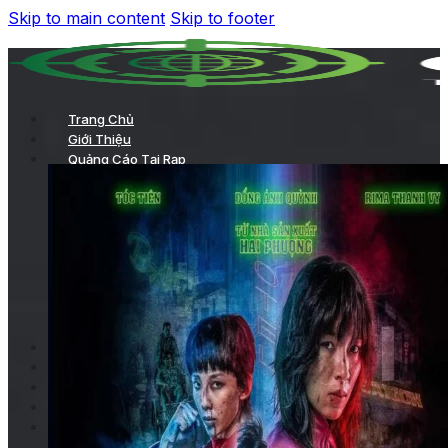
Skip to main content
Skip to footer
Trang Chủ
Giới Thiệu
Quảng Cáo Tại Rạp
TVC chiếu trong phòng chiếu
Chiếu TVC trên hệ thống LCD của rạp
Quảng cáo ở sảnh chờ
Kích hoạt thương hiệu
Quảng cáo tại hành lang
Các hình thức quảng cáo tại rạp khác
Quảng Cáo Trong Phim
Dự Án
Khách Hàng
Tin Tức
Liên Hệ