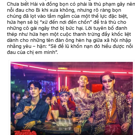
Chưa biết Hải và đồng bọn có phải là thủ phạm gây nê
nỗi đau cho Bi khi xưa không, nhưng rõ ràng bọn
chúng đã lọt vào tầm ngắm của một thế lực đặc biệt,
hứa hẹn sẽ bị “xử đến nơi đến chốn” để trả thù cho
những cô gái ngây thơ bị bức hại. Lời tuyên bố đanh
thép như hứa hẹn một cuộc thanh trừng đầy khốc liệt
dành cho những tên đàn ông hèn hạ giữa xã hội nhập
nhằng yêu – hận: “Sẽ để lũ khốn nạn đó hiểu được nỗi
đau của chị em mình”.