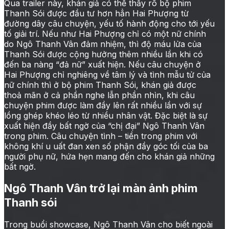
Qua trailer này, khán giả có thể thấy rõ bộ phim
Thanh Sói được đầu tư hơn hẳn Hai Phượng từ
đường dây câu chuyện, yếu tố hành động cho tới yếu
tố giải trí. Nếu như Hai Phượng chỉ có một nữ chính
do Ngô Thanh Vân đảm nhiệm, thì độ máu lửa của
Thanh Sói được cộng hưởng thêm nhiều lần khi có
đến ba nàng “đả nữ” xuất hiện. Nếu câu chuyện ở
Hai Phượng chỉ nghiêng về tâm lý và tình mẫu tử của
nữ chính thì ở bộ phim Thanh Sói, khán giả được
thoả mãn ở cả phần nghe lẫn phần nhìn, khi câu
chuyện phim được làm đầy lên rất nhiều lần với sự
lồng ghép khéo léo từ nhiều nhân vật. Đặc biệt là sự
xuất hiện đầy bất ngờ của “chị đại” Ngô Thanh Vân
trong phim. Câu chuyện tình – tiền trong phim với
không khí u uất đan xen số phận đầy góc tối của ba
người phụ nữ, hứa hẹn mang đến cho khán giả những
bất ngờ.
Ngô Thanh Vân trở lại màn ảnh phim
Thanh sói
Trong buổi showcase, Ngô Thanh Vân cho biết ngoài