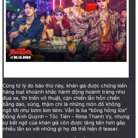
Thuận Nguyễn (bìa phải) và Song Luân (bìa trái)
trong phim Thanh sói
Cũng từ lý do báo thù này, khán giả được chứng kiến
hàng loạt khoảnh khắc hành động hoành tráng như
đua xe, thi triển võ thuật, cận chiến lẫn hỗn chiến
bằng dao, súng, thậm chí là những món đồ không
ngờ tới như bơm kim tiêm. Vẫn là ba “bông hồng lửa”
Đồng Ánh Quỳnh – Tóc Tiên – Rima Thanh Vy, nhưng
sự bất ngờ của khán giả còn được tăng tiến hơn gấp
nhiều lần so với những gì họ đã thể hiện ở teaser.