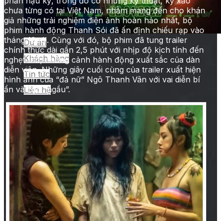
phần hậu kỳ, trong đó có những kỹ thuật, kỹ xảo
chưa từng có tại Việt Nam, nhằm mang đến cho khán
tại rạp khác
giả những trải nghiệm điện ảnh hoàn hảo nhất, bộ
Quảng cáo trong phim
phim hành động Thanh Sói đã ấn định chiếu rạp vào
tháng 12 tới. Cùng với đó, bộ phim đã tung trailer
Dự án
chính thức dài gần 2,5 phút với nhịp độ kịch tính đến
Khách hàng
nghẹt thở, những cảnh hành động xuất sắc của dàn
diễn viên. Những giây cuối cùng của trailer xuất hiện
Tin tức
hình ảnh của “đả nữ” Ngô Thanh Vân với vai diễn bí
ẩn và cực “ngầu”.
Liên hệ