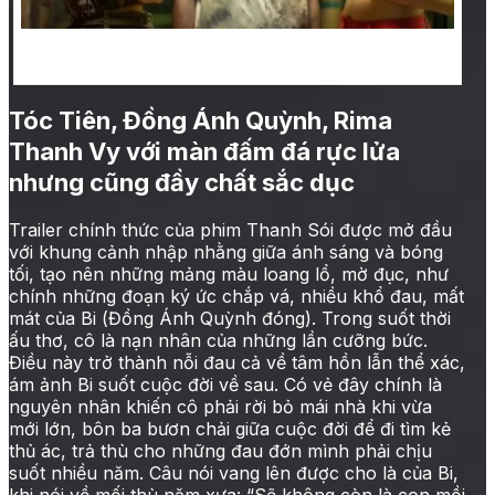
Tóc Tiên, Đồng Ánh Quỳnh, Rima Thanh Vy trong
phim Thanh sói
Tóc Tiên, Đồng Ánh Quỳnh, Rima
Thanh Vy với màn đấm đá rực lửa
nhưng cũng đầy chất sắc dục
Trailer chính thức của phim Thanh Sói được mở đầu
với khung cảnh nhập nhằng giữa ánh sáng và bóng
tối, tạo nên những mảng màu loang lổ, mờ đục, như
chính những đoạn ký ức chắp vá, nhiều khổ đau, mất
mát của Bi (Đồng Ánh Quỳnh đóng). Trong suốt thời
ấu thơ, cô là nạn nhân của những lần cưỡng bức.
Điều này trở thành nỗi đau cả về tâm hồn lẫn thể xác,
ám ảnh Bi suốt cuộc đời về sau. Có vẻ đây chính là
nguyên nhân khiến cô phải rời bỏ mái nhà khi vừa
mới lớn, bôn ba bươn chải giữa cuộc đời để đi tìm kẻ
thủ ác, trả thù cho những đau đớn mình phải chịu
suốt nhiều năm. Câu nói vang lên được cho là của Bi,
khi nói về mối thù năm xưa: “Sẽ không còn là con mồi