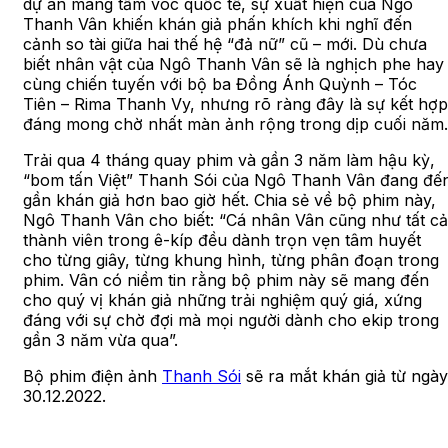
dự án mang tầm vóc quốc tế, sự xuất hiện của Ngô
Thanh Vân khiến khán giả phấn khích khi nghĩ đến
cảnh so tài giữa hai thế hệ “đả nữ” cũ – mới. Dù chưa
biết nhân vật của Ngô Thanh Vân sẽ là nghịch phe hay
cùng chiến tuyến với bộ ba Đồng Ánh Quỳnh – Tóc
Tiên – Rima Thanh Vy, nhưng rõ ràng đây là sự kết hợp
đáng mong chờ nhất màn ảnh rộng trong dịp cuối năm.
Trải qua 4 tháng quay phim và gần 3 năm làm hậu kỳ,
“bom tấn Việt” Thanh Sói của Ngô Thanh Vân đang đế
gần khán giả hơn bao giờ hết. Chia sẻ về bộ phim này,
Ngô Thanh Vân cho biết: “Cá nhân Vân cũng như tất cả
thành viên trong ê-kíp đều dành trọn vẹn tâm huyết
cho từng giây, từng khung hình, từng phân đoạn trong
phim. Vân có niềm tin rằng bộ phim này sẽ mang đến
cho quý vị khán giả những trải nghiệm quý giá, xứng
đáng với sự chờ đợi mà mọi người dành cho ekip trong
gần 3 năm vừa qua”.
Bộ phim điện ảnh
Thanh Sói
sẽ ra mắt khán giả từ ngày
30.12.2022.