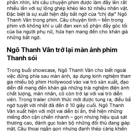
phần nhìn, khi câu chuyện phim được làm đầy lên rất
nhiều lần với sự lồng ghép khéo léo từ nhiều nhân vật.
Đặc biệt là sự xuất hiện đầy bất ngờ của “chị đại” Ngô
Thanh Vân trong phim. Câu chuyện tình – tiền trong
phim với không khí u uất đan xen số phận đầy góc tối
của ba người phụ nữ, hứa hẹn mang đến cho khán giả
những bất ngờ.
Ngô Thanh Vân trở lại màn ảnh phim
Thanh sói
Trong buổi showcase, Ngô Thanh Vân cho biết ngoài
việc đứng phía sau màn ảnh, áp dụng kinh nghiệm tha
gia nhiều bộ phim Hollywood vào vai trò sản xuất, đạo
diễn để mang đến khán giả những trải nghiệm điện ảnh
chất lượng, mãn nhãn, cô còn trở lại với vai trò diễn
viên. Trong trailer chính thức mới được tung ra, điều bấ
ngờ tuyệt vời nhất đã đến ở 10 giây cuối. Ngô Thanh
Vân xuất hiện với một vai diễn bí ẩn, thể hiện những
miếng đòn cận chiến nhanh – gọn nhưng hiệu quả sát
thương cao, đánh gục toàn bộ những đối thủ đang giáp
mặt. Câu thoại ngắn gọn nhưng đanh thép càng khiến