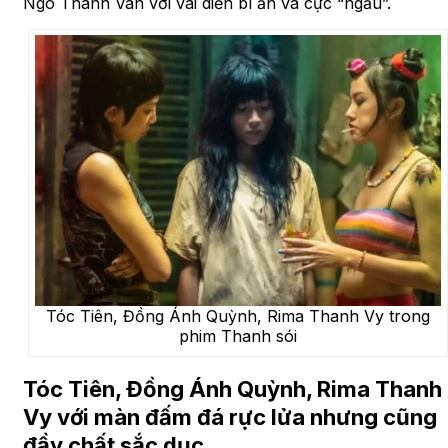
Ngô Thanh Vân với vai diễn bí ẩn và cực “ngầu”.
Tóc Tiên, Đồng Ánh Quỳnh, Rima Thanh Vy trong
phim Thanh sói
Tóc Tiên, Đồng Ánh Quỳnh, Rima Thanh
Vy với màn đấm đá rực lửa nhưng cũng
đầy chất sắc dục