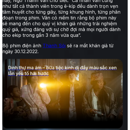
này, Ngô Thanh Vân cho biết: “Cá nhân Vân cũng
như tất cả thành viên trong ê-kíp đều dành trọn vẹn
tâm huyết cho từng giây, từng khung hình, từng phân
đoạn trong phim. Vân có niềm tin rằng bộ phim này
sẽ mang đến cho quý vị khán giả những trải nghiệm
quý giá, xứng đáng với sự chờ đợi mà mọi người dành
cho ekip trong gần 3 năm vừa qua”.
Bộ phim điện ảnh
Thanh Sói
sẽ ra mắt khán giả từ
ngày 30.12.2022.
Dinh thự ma ám – bữa tiệc kinh dị đầy màu sắc xen
lẫn yếu tố hài hước