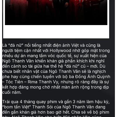
Ngô Thanh Vân và dàn diễn viên trong buổi giới
thiệu phim Thanh sói
Là “đả nữ” nổi tiếng nhất điện ảnh Việt và cũng là
người tiệm cận nhất với Hollywood nhờ góp mặt trong
nhiều dự án mang tầm vóc quốc tế, sự xuất hiện của
Ngô Thanh Vân khiến khán giả phấn khích khi nghĩ
đến cảnh so tài giữa hai thế hệ “đả nữ” cũ – mới. Dù
chưa biết nhân vật của Ngô Thanh Vân sẽ là nghịch
phe hay cùng chiến tuyến với bộ ba Đồng Ánh Quỳnh
– Tóc Tiên – Rima Thanh Vy, nhưng rõ ràng đây là sự
kết hợp đáng mong chờ nhất màn ảnh rộng trong dịp
cuối năm.
Trải qua 4 tháng quay phim và gần 3 năm làm hậu kỳ,
“bom tấn Việt” Thanh Sói của Ngô Thanh Vân đang
đến gần khán giả hơn bao giờ hết. Chia sẻ về bộ phim