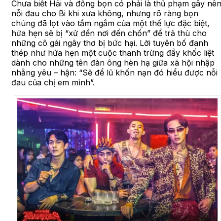
Chưa biết Hải và đồng bọn có phải là thủ phạm gây nê
nỗi đau cho Bi khi xưa không, nhưng rõ ràng bọn
chúng đã lọt vào tầm ngắm của một thế lực đặc biệt,
hứa hẹn sẽ bị “xử đến nơi đến chốn” để trả thù cho
những cô gái ngây thơ bị bức hại. Lời tuyên bố đanh
thép như hứa hẹn một cuộc thanh trừng đầy khốc liệt
dành cho những tên đàn ông hèn hạ giữa xã hội nhập
nhằng yêu – hận: “Sẽ để lũ khốn nạn đó hiểu được nỗi
đau của chị em mình”.