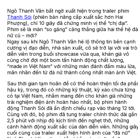
Ngô Thanh Vân bất ngờ xuất hiện trong trailer phim
Thanh Sói
(phiên bản nâng cấp xuất sắc hơn Hai
Phượng), chỉ 10 giây đã chứng minh vị thế “chị đại”.
Phim sẽ là màn “so găng” căng thẳng giữa hai thế hệ đả
nữ cũ – mới?
Ngay sau khi Ngô Thanh Vân hé lộ thông tin bên cạnh
cương vị đạo diễn, nhà sản xuất, cô sẽ trở lại với vai trò
diễn viên trong buổi showcase vừa qua, khán giả vô
cùng chờ đợi một bom tấn hành động chất lượng,
“made in Việt Nam” với những màn đánh đấm máu lửa,
mãn nhãn đến từ đả nữ thành công nhất màn ảnh Việt.
Sau thời gian tạm hoãn để có thể hoàn thiện tối đa phầ
hậu kỳ, trong đó có những kỹ thuật, kỹ xảo chưa từng
có tại Việt Nam, nhằm mang đến cho khán giả những
trải nghiệm điện ảnh hoàn hảo nhất, bộ phim hành
động Thanh Sói đã ấn định chiếu rạp vào tháng 12 tới.
Cùng với đó, bộ phim đã tung trailer chính thức dài gần
2,5 phút với nhịp độ kịch tính đến nghẹt thở, những
cảnh hành động xuất sắc của dàn diễn viên. Những giâ
cuối cùng của trailer xuất hiện hình ảnh của “đả nữ”