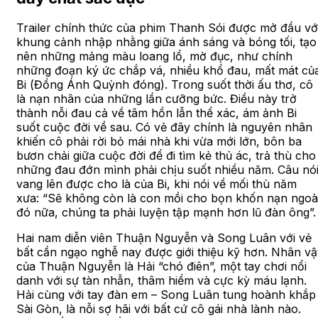
Trailer chính thức của phim Thanh Sói được mở đầu vớ
khung cảnh nhập nhằng giữa ánh sáng và bóng tối, tạo
nên những mảng màu loang lổ, mờ đục, như chính
những đoạn ký ức chắp vá, nhiều khổ đau, mất mát củ
Bi (Đồng Ánh Quỳnh đóng). Trong suốt thời ấu thơ, cô
là nạn nhân của những lần cưỡng bức. Điều này trở
thành nỗi đau cả về tâm hồn lẫn thể xác, ám ảnh Bi
suốt cuộc đời về sau. Có vẻ đây chính là nguyên nhân
khiến cô phải rời bỏ mái nhà khi vừa mới lớn, bôn ba
bươn chải giữa cuộc đời để đi tìm kẻ thủ ác, trả thù cho
những đau đớn mình phải chịu suốt nhiều năm. Câu nó
vang lên được cho là của Bi, khi nói về mối thù năm
xưa: “Sẽ không còn là con mồi cho bọn khốn nạn ngoà
đó nữa, chúng ta phải luyện tập mạnh hơn lũ đàn ông”.
Hai nam diễn viên Thuận Nguyễn và Song Luân với vẻ
bất cần ngạo nghễ nay được giới thiệu kỹ hơn. Nhân vậ
của Thuận Nguyễn là Hải “chó điên”, một tay chơi nổi
danh với sự tàn nhẫn, thâm hiểm và cực kỳ máu lạnh.
Hải cùng với tay đàn em – Song Luân tung hoành khắp
Sài Gòn, là nỗi sợ hãi với bất cứ cô gái nhà lành nào.