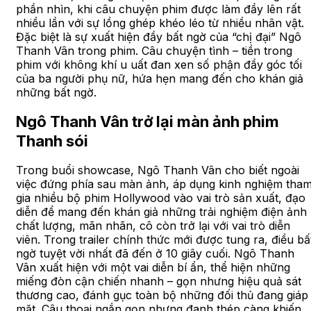
phần nhìn, khi câu chuyện phim được làm đầy lên rất
nhiều lần với sự lồng ghép khéo léo từ nhiều nhân vật.
Đặc biệt là sự xuất hiện đầy bất ngờ của “chị đại” Ngô
Thanh Vân trong phim. Câu chuyện tình – tiền trong
phim với không khí u uất đan xen số phận đầy góc tối
của ba người phụ nữ, hứa hẹn mang đến cho khán giả
những bất ngờ.
Ngô Thanh Vân trở lại màn ảnh phim
Thanh sói
Trong buổi showcase, Ngô Thanh Vân cho biết ngoài
việc đứng phía sau màn ảnh, áp dụng kinh nghiệm tha
gia nhiều bộ phim Hollywood vào vai trò sản xuất, đạo
diễn để mang đến khán giả những trải nghiệm điện ảnh
chất lượng, mãn nhãn, cô còn trở lại với vai trò diễn
viên. Trong trailer chính thức mới được tung ra, điều bấ
ngờ tuyệt vời nhất đã đến ở 10 giây cuối. Ngô Thanh
Vân xuất hiện với một vai diễn bí ẩn, thể hiện những
miếng đòn cận chiến nhanh – gọn nhưng hiệu quả sát
thương cao, đánh gục toàn bộ những đối thủ đang giáp
mặt. Câu thoại ngắn gọn nhưng đanh thép càng khiến