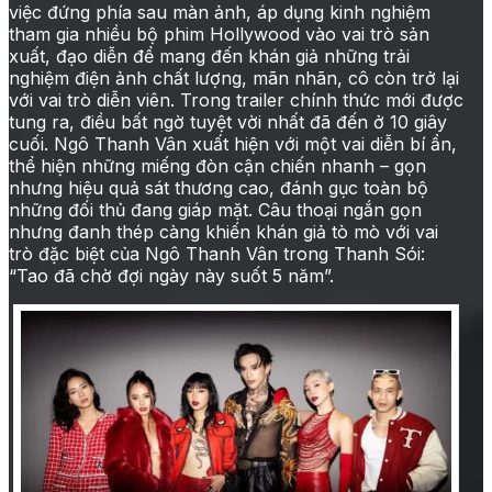
việc đứng phía sau màn ảnh, áp dụng kinh nghiệm
tham gia nhiều bộ phim Hollywood vào vai trò sản
xuất, đạo diễn để mang đến khán giả những trải
nghiệm điện ảnh chất lượng, mãn nhãn, cô còn trở lại
với vai trò diễn viên. Trong trailer chính thức mới được
tung ra, điều bất ngờ tuyệt vời nhất đã đến ở 10 giây
cuối. Ngô Thanh Vân xuất hiện với một vai diễn bí ẩn,
thể hiện những miếng đòn cận chiến nhanh – gọn
nhưng hiệu quả sát thương cao, đánh gục toàn bộ
những đối thủ đang giáp mặt. Câu thoại ngắn gọn
nhưng đanh thép càng khiến khán giả tò mò với vai
trò đặc biệt của Ngô Thanh Vân trong Thanh Sói:
“Tao đã chờ đợi ngày này suốt 5 năm”.