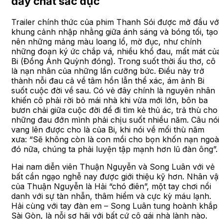
đầy chất sắc dục
Trailer chính thức của phim Thanh Sói được mở đầu vớ
khung cảnh nhập nhằng giữa ánh sáng và bóng tối, tạo
nên những mảng màu loang lổ, mờ đục, như chính
những đoạn ký ức chắp vá, nhiều khổ đau, mất mát củ
Bi (Đồng Ánh Quỳnh đóng). Trong suốt thời ấu thơ, cô
là nạn nhân của những lần cưỡng bức. Điều này trở
thành nỗi đau cả về tâm hồn lẫn thể xác, ám ảnh Bi
suốt cuộc đời về sau. Có vẻ đây chính là nguyên nhân
khiến cô phải rời bỏ mái nhà khi vừa mới lớn, bôn ba
bươn chải giữa cuộc đời để đi tìm kẻ thủ ác, trả thù cho
những đau đớn mình phải chịu suốt nhiều năm. Câu nó
vang lên được cho là của Bi, khi nói về mối thù năm
xưa: “Sẽ không còn là con mồi cho bọn khốn nạn ngoà
đó nữa, chúng ta phải luyện tập mạnh hơn lũ đàn ông”.
Hai nam diễn viên Thuận Nguyễn và Song Luân với vẻ
bất cần ngạo nghễ nay được giới thiệu kỹ hơn. Nhân vậ
của Thuận Nguyễn là Hải “chó điên”, một tay chơi nổi
danh với sự tàn nhẫn, thâm hiểm và cực kỳ máu lạnh.
Hải cùng với tay đàn em – Song Luân tung hoành khắp
Sài Gòn, là nỗi sợ hãi với bất cứ cô gái nhà lành nào.