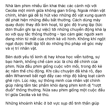
Nhà làm phim nhiều lần khai thác các cảnh nội với
Cecilia một mình giữa không gian trống. Ngoài nhân vật
chính, khán giả dễ bị hút vào những đồ vật xung quanh
để phát hiện những điều bất thường. Cách dùng máy
quay được thay đổi linh hoạt, từ góc độ trung lập (tức
đơn thuần ghi lại sự việc) tới những chuyển động khá lạ
so với quy tắc thông thường – tạo cảm giác người xem
đang nhìn từ mắt của chính kẻ vô hình. Không khí ngột
ngạt được thiết lập tốt do những thủ pháp về góc máy
và vị trí nhân vật.
Bên dưới yếu tố kinh dị hay khoa học viễn tưởng, sự
bạo hành, khống chế cảm xúc là chủ đề chính của
phim. Nửa đầu phim giống cuộc vờn mồi, trong đó kẻ
ác nắm thế chủ động. Khi câu chuyện đã khá rõ, đạo
diễn Whannell bất ngờ đẩy cao nhịp độ bằng loạt cảnh
ghê rợn. Lúc này, sự thông minh của nhân vật chính
giúp nâng tầm tác phẩm khỏi dạng phim kinh dị “rượt
đuổi” thông thường. Nửa sau phim giống một cuộc đấu
trí giữa Cecilia và kẻ thù.
Những khoảnh khắc ở bờ vực sụp đổ tinh thần giúp