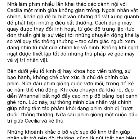
Nhà làm phim nhiều lần khai thác các cảnh nội với
Cecilia một mình giữa không gian trống. Ngoài nhân vật
chính, khán giả dễ bị hút vào những đồ vật xung quanh
để phát hiện những điều bất thường. Cách dùng máy
quay được thay đổi linh hoạt, từ góc độ trung lập (tức
đơn thuần ghi lại sự việc) tới những chuyển động khá lạ
so với quy tắc thông thường – tạo cảm giác người xem
đang nhìn từ mắt của chính kẻ vô hình. Không khí ngột
ngạt được thiết lập tốt do những thủ pháp về góc máy
và vị trí nhân vật.
Bên dưới yếu tố kinh dị hay khoa học viễn tưởng, sự
bạo hành, khống chế cảm xúc là chủ đề chính của
phim. Nửa đầu phim giống cuộc vờn mồi, trong đó kẻ
ác nắm thế chủ động. Khi câu chuyện đã khá rõ, đạo
diễn Whannell bất ngờ đẩy cao nhịp độ bằng loạt cảnh
ghê rợn. Lúc này, sự thông minh của nhân vật chính
giúp nâng tầm tác phẩm khỏi dạng phim kinh dị “rượt
đuổi” thông thường. Nửa sau phim giống một cuộc đấu
trí giữa Cecilia và kẻ thù.
Những khoảnh khắc ở bờ vực sụp đổ tinh thần giúp
nhân vật trở nên đời thường, cũng là nút thắt báo hiệu