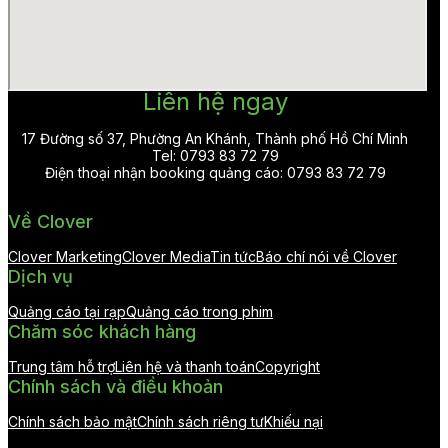
Liên hệ ngay
17 Đường số 37, Phường An Khánh, Thành phố Hồ Chí Minh
Tel: 0793 83 72 79
Điện thoại nhận booking quảng cáo: 0793 83 72 79
Về Clover
Clover Marketing
Clover Media
Tin tức
Báo chí nói về Clover
Dịch vụ
Quảng cáo tại rạp
Quảng cáo trong phim
Chăm sóc khách hàng
Trung tâm hỗ trợ
Liên hệ và thanh toán
Copyright
Chính sách và điều khoản
Chính sách bảo mật
Chính sách riêng tư
Khiếu nại