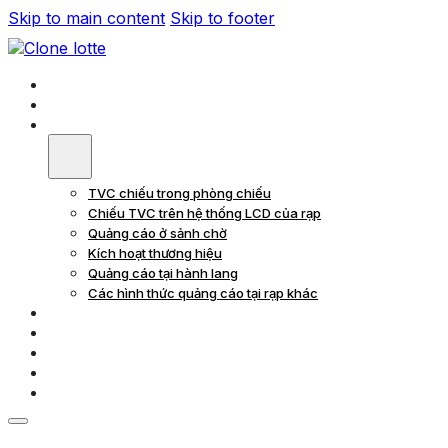
Skip to main content
Skip to footer
Trang Chủ
Giới Thiệu
Quảng Cáo Tại Rạp
TVC chiếu trong phòng chiếu
Chiếu TVC trên hệ thống LCD của rạp
Quảng cáo ở sảnh chờ
Kích hoạt thương hiệu
Quảng cáo tại hành lang
Các hình thức quảng cáo tại rạp khác
Quảng Cáo Trong Phim
Dự Án
Khách Hàng
Tin Tức
Liên Hệ