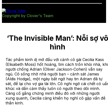
Copyright by Clover's Team
‘The Invisible Man’: Nỗi sợ v
hình
Tác phẩm kinh dị mở đầu với cảnh cô gái Cecilia Kass
(Elisabeth Moss) hốt hoảng, tìm cách trốn khỏi nhà, khi
người chồng Adrian (Oliver Jackson-Cohen) vẫn say
ngủ. Cô sống nhờ nhà người bạn – cảnh sát James
(Aldis Hodge), một ngày bất ngờ hay tin Adrian đã tự
sát, để lại cho vợ gia tài lớn. Cô nghi ngờ cái chết có uẩ
khúc và dần cảm thấy luôn có người theo dõi mình.
Càng cố gắng chứng minh điều đó với những người
xung quanh, Cecilia càng khiến họ nghĩ cô gặp vấn đề
thần kinh.