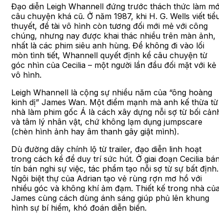
Đạo diễn Leigh Whannell đứng trước thách thức làm mớ
câu chuyện khá cũ. Ở năm 1987, khi H. G. Wells viết tiể
thuyết, đề tài vô hình còn tương đối mới mẻ với công
chúng, nhưng nay được khai thác nhiều trên màn ảnh,
nhất là các phim siêu anh hùng. Để không đi vào lối
mòn tình tiết, Whannell quyết định kể câu chuyện từ
góc nhìn của Cecilia – một người lần đầu đối mặt với kẻ
vô hình.
Leigh Whannell là cộng sự nhiều năm của “ông hoàng
kinh dị” James Wan. Một điểm mạnh mà anh kế thừa từ
nhà làm phim gốc Á là cách xây dựng nỗi sợ từ bối cản
và tâm lý nhân vật, chứ không lạm dụng jumpscare
(chèn hình ảnh hay âm thanh gây giật mình).
Dù đường dây chính lộ từ trailer, đạo diễn linh hoạt
trong cách kể để duy trí sức hút. Ở giai đoạn Cecilia bá
tín bán nghi sự việc, tác phẩm tạo nỗi sợ từ sự bất định.
Ngôi biệt thự của Adrian tạo vẻ rùng rợn mơ hồ với
nhiều góc và không khí ảm đạm. Thiết kế trong nhà củ
James cùng cách dùng ánh sáng giúp phủ lên khung
hình sự bí hiểm, khó đoán diễn biến.