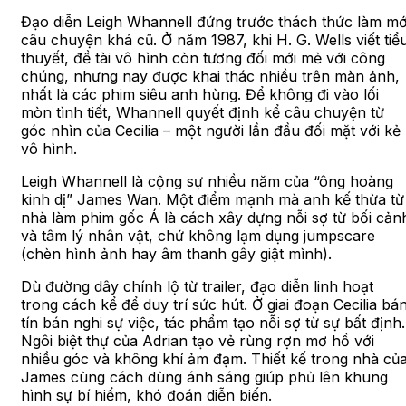
Đạo diễn Leigh Whannell đứng trước thách thức làm mớ
câu chuyện khá cũ. Ở năm 1987, khi H. G. Wells viết tiể
thuyết, đề tài vô hình còn tương đối mới mẻ với công
chúng, nhưng nay được khai thác nhiều trên màn ảnh,
nhất là các phim siêu anh hùng. Để không đi vào lối
mòn tình tiết, Whannell quyết định kể câu chuyện từ
góc nhìn của Cecilia – một người lần đầu đối mặt với kẻ
vô hình.
Leigh Whannell là cộng sự nhiều năm của “ông hoàng
kinh dị” James Wan. Một điểm mạnh mà anh kế thừa từ
nhà làm phim gốc Á là cách xây dựng nỗi sợ từ bối cản
và tâm lý nhân vật, chứ không lạm dụng jumpscare
(chèn hình ảnh hay âm thanh gây giật mình).
Dù đường dây chính lộ từ trailer, đạo diễn linh hoạt
trong cách kể để duy trí sức hút. Ở giai đoạn Cecilia bá
tín bán nghi sự việc, tác phẩm tạo nỗi sợ từ sự bất định.
Ngôi biệt thự của Adrian tạo vẻ rùng rợn mơ hồ với
nhiều góc và không khí ảm đạm. Thiết kế trong nhà củ
James cùng cách dùng ánh sáng giúp phủ lên khung
hình sự bí hiểm, khó đoán diễn biến.