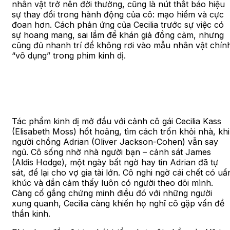
nhân vật trở nên đời thường, cũng là nút thắt báo hiệu
sự thay đổi trong hành động của cô: mạo hiểm và cực
đoan hơn. Cách phản ứng của Cecilia trước sự việc có
sự hoang mang, sai lầm để khán giả đồng cảm, nhưng
cũng đủ nhanh trí để không rơi vào mẫu nhân vật chín
“vô dụng” trong phim kinh dị.
Tác phẩm kinh dị mở đầu với cảnh cô gái Cecilia Kass
(Elisabeth Moss) hốt hoảng, tìm cách trốn khỏi nhà, khi
người chồng Adrian (Oliver Jackson-Cohen) vẫn say
ngủ. Cô sống nhờ nhà người bạn – cảnh sát James
(Aldis Hodge), một ngày bất ngờ hay tin Adrian đã tự
sát, để lại cho vợ gia tài lớn. Cô nghi ngờ cái chết có uẩ
khúc và dần cảm thấy luôn có người theo dõi mình.
Càng cố gắng chứng minh điều đó với những người
xung quanh, Cecilia càng khiến họ nghĩ cô gặp vấn đề
thần kinh.