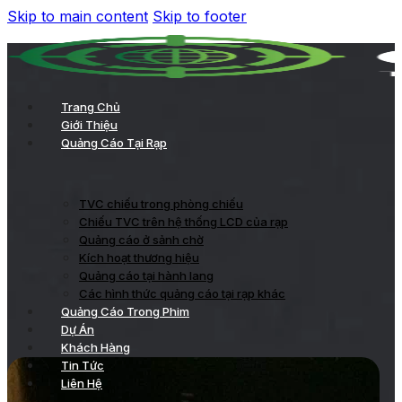
Skip to main content
Skip to footer
Trang Chủ
Giới Thiệu
Quảng Cáo Tại Rạp
TVC chiếu trong phòng chiếu
Chiếu TVC trên hệ thống LCD của rạp
Quảng cáo ở sảnh chờ
Kích hoạt thương hiệu
Quảng cáo tại hành lang
Các hình thức quảng cáo tại rạp khác
Quảng Cáo Trong Phim
Dự Án
Khách Hàng
Tin Tức
Liên Hệ