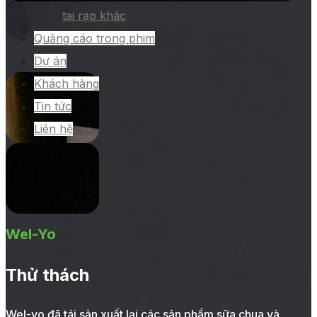
tại rạp khác
Quảng cáo trong phim
Dự án
Khách hàng
Tin tức
Liên hệ
Wel-Yo
Thử thách
Wel-yo đã tái sản xuất lại các sản phẩm sữa chua và